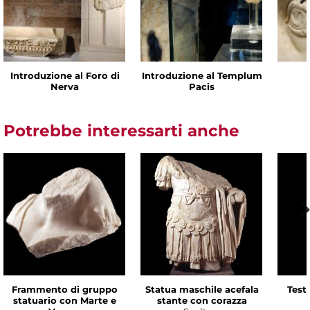
Introduzione al Foro di
Introduzione al Templum
Nerva
Pacis
Potrebbe interessarti anche
Frammento di gruppo
Statua maschile acefala
Test
statuario con Marte e
stante con corazza