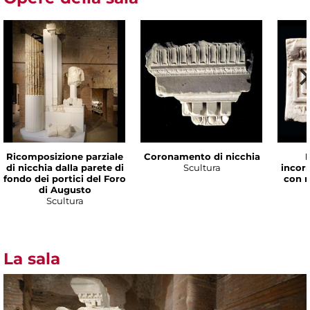
Ricomposizione parziale
Coronamento di nicchia
di nicchia dalla parete di
Scultura
incorn
fondo dei portici del Foro
con 
di Augusto
Scultura
La sala