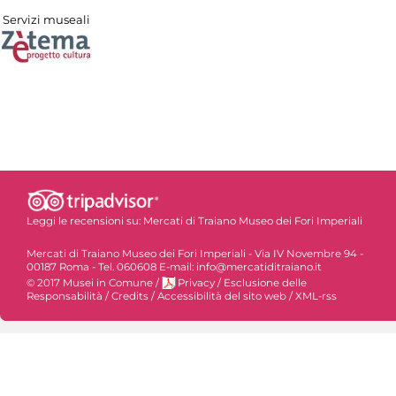
Servizi museali
Leggi le recensioni su:
Mercati di Traiano Museo dei Fori Imperiali
Mercati di Traiano Museo dei Fori Imperiali - Via IV Novembre 94 -
00187 Roma - Tel. 060608 E-mail: info@mercatiditraiano.it
© 2017 Musei in Comune
/
Privacy
/
Esclusione delle
Responsabilità
/
Credits
/
Accessibilità del sito web
/
XML-rss