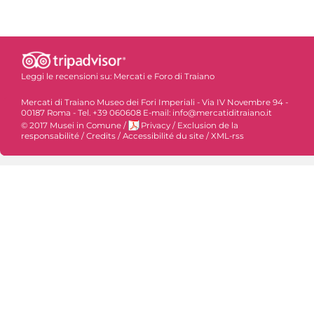
Leggi le recensioni su:
Mercati e Foro di Traiano
Mercati di Traiano Museo dei Fori Imperiali - Via IV Novembre 94 -
00187 Roma - Tel. +39 060608 E-mail: info@mercatiditraiano.it
© 2017 Musei in Comune
/
Privacy
/
Exclusion de la
responsabilité
/
Credits
/
Accessibilité du site
/
XML-rss