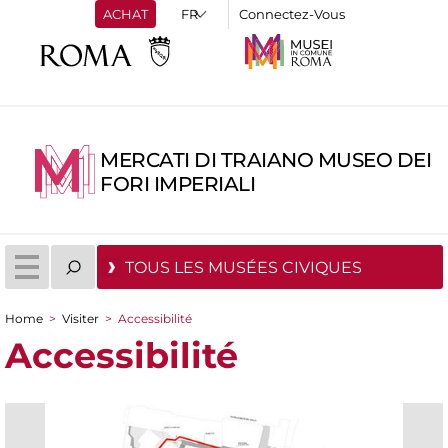
ACHAT
Connectez-Vous
MERCATI DI TRAIANO MUSEO DEI
FORI IMPERIALI
TOUS LES MUSÉES CIVIQUES
Home
>
Visiter
>
Accessibilité
You are here
Accessibilité