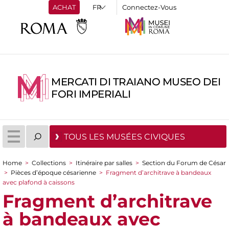
ACHAT
Connectez-Vous
MERCATI DI TRAIANO MUSEO DEI
FORI IMPERIALI
TOUS LES MUSÉES CIVIQUES
Home
>
Collections
>
Itinéraire par salles
>
Section du Forum de César
You are here
>
Pièces d’époque césarienne
>
Fragment d’architrave à bandeaux
avec plafond à caissons
Fragment d’architrave
à bandeaux avec