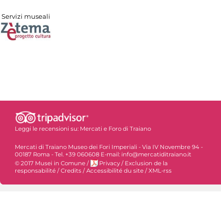
Servizi museali
Leggi le recensioni su:
Mercati e Foro di Traiano
Mercati di Traiano Museo dei Fori Imperiali - Via IV Novembre 94 -
00187 Roma - Tel. +39 060608 E-mail: info@mercatiditraiano.it
© 2017 Musei in Comune
/
Privacy
/
Exclusion de la
responsabilité
/
Credits
/
Accessibilité du site
/
XML-rss