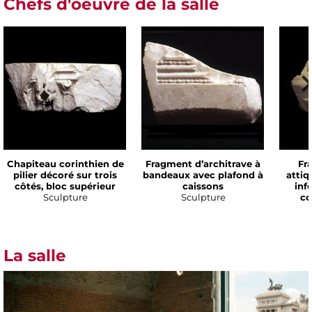
Chefs d'oeuvre de la salle
Chapiteau corinthien de
Fragment d’architrave à
Fr
pilier décoré sur trois
bandeaux avec plafond à
attiq
côtés, bloc supérieur
caissons
inf
Sculpture
Sculpture
co
La salle