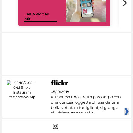
Les APP des
Les
MiC
rés
05/10/2018
Attraverso uno stretto passaggio con
una curiosa loggetta chiusa da una
bella vetrata a tortiglioni, si giunge
all'ultima stanza della