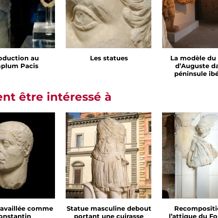
roduction au
Les statues
La modèle du
plum Pacis
d’Auguste da
péninsule ib
t être intéressé à
travaillée comme
Statue masculine debout
Recompositi
onstantin
portant une cuirasse
l’attique du F