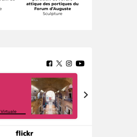
attique des portiques du
d’Énée
e
Forum d’Auguste
Sculpture
Sculpture
Google Arts &
 Virtuale
Culture