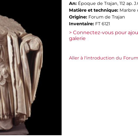
An:
Époque de Trajan, 112 ap. J.
Matière et technique:
Marbre d
Origine:
Forum de Trajan
Inventaire:
FT 6121
> Connectez-vous pour ajou
galerie
Aller à l'introduction du Forum