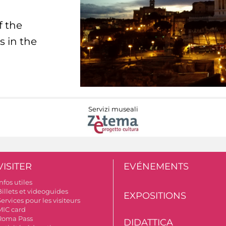
f the
s in the
Servizi museali
VISITER
EVÉNEMENTS
nfos utiles
Billets et videoguides
EXPOSITIONS
ervices pour les visiteurs
MIC card
Roma Pass
DIDATTICA