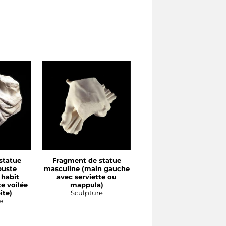
statue
Fragment de statue
Fragment de statue
buste
masculine (main gauche
féminine debout
 habit
avec serviette ou
(extrémité inférieure
te voilée
mappula)
avec drapement)
ite)
Sculpture
Sculpture
e