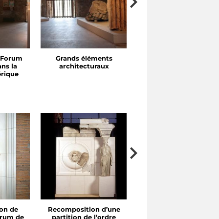
 Forum
Grands éléments
Portiques et exèdres
ns la
architecturaux
érique
on de
Recomposition d’une
Fragment de socle de
orum de
partition de l’ordre
statue avec inscriptio