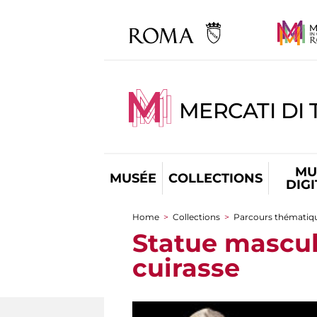
MERCATI DI 
MU
MUSÉE
COLLECTIONS
DIG
Home
>
Collections
>
Parcours thématiq
You are here
Statue mascul
cuirasse