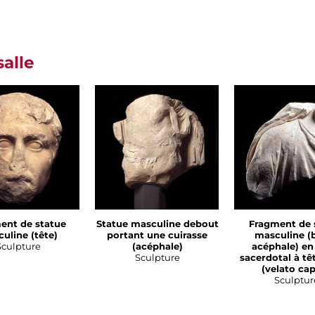
salle
ent de statue
Statue masculine debout
Fragment de 
uline (tête)
portant une cuirasse
masculine (
Sculpture
(acéphale)
acéphale) en
Sculpture
sacerdotal à tê
(velato cap
Sculptur