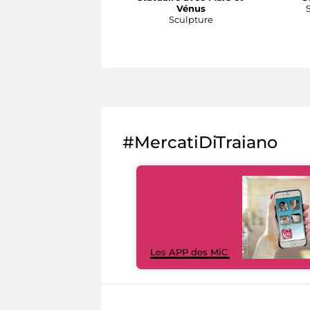
Vénus
Sculpture
#MercatiDiTraiano
Les APP des MiC