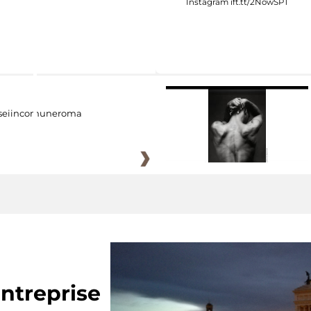
eiincomuneroma
ntreprise