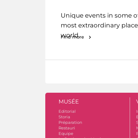
Unique events in some o
most extraordinary place
world.
Find more
MUSÉE
Editorial
I
Storia
Préparation
S
Restauri
Equipe