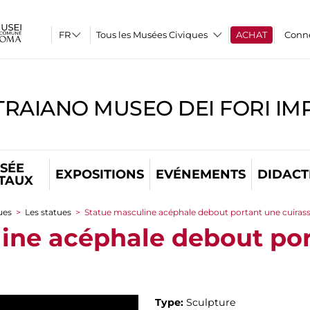
Tous les Musées Civiques
ACHAT
Conn
TRAIANO MUSEO DEI FORI IM
SÉE
EXPOSITIONS
EVÉNEMENTS
DIDACT
ITAUX
ues
>
Les statues
>
Statue masculine acéphale debout portant une cuiras
ine acéphale debout po
Type:
Sculpture