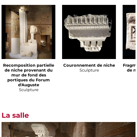
Recomposition partielle
Couronnement de niche
Fragm
de niche provenant du
Sculpture
de n
mur de fond des
portiques du Forum
d'Auguste
Sculpture
La salle