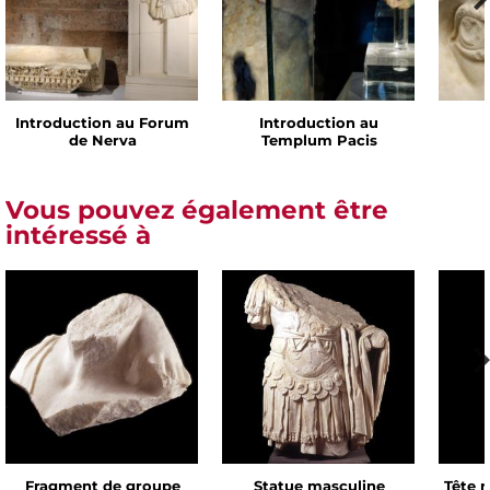
Introduction au Forum
Introduction au
de Nerva
Templum Pacis
Vous pouvez également être
intéressé à
Fragment de groupe
Statue masculine
Tête 