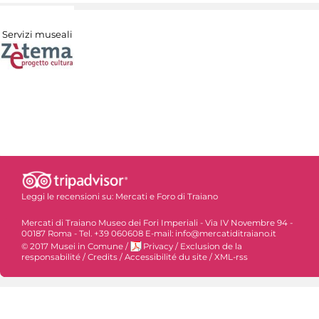
Servizi museali
Leggi le recensioni su:
Mercati e Foro di Traiano
Mercati di Traiano Museo dei Fori Imperiali - Via IV Novembre 94 -
00187 Roma - Tel. +39 060608 E-mail: info@mercatiditraiano.it
© 2017 Musei in Comune
/
Privacy
/
Exclusion de la
responsabilité
/
Credits
/
Accessibilité du site
/
XML-rss