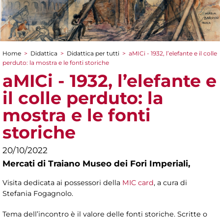
Home
>
Didattica
>
Didattica per tutti
>
aMICi - 1932, l’elefante e il colle
Tu sei qui
perduto: la mostra e le fonti storiche
aMICi - 1932, l’elefante e
il colle perduto: la
mostra e le fonti
storiche
20/10/2022
Mercati di Traiano Museo dei Fori Imperiali,
Visita dedicata ai possessori della
MIC card
, a cura di
Stefania Fogagnolo.
Tema dell’incontro è il valore delle fonti storiche. Scritte o