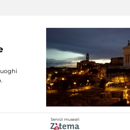
e
 luoghi
.
Servizi museali