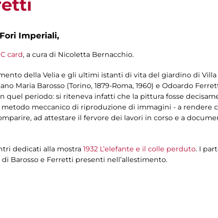
etti
Fori Imperiali,
C card
, a cura di Nicoletta Bernacchio.
ento della Velia e gli ultimi istanti di vita del giardino di Vill
iccano Maria Barosso (Torino, 1879-Roma, 1960) e Odoardo Ferretti
 in quel periodo: si riteneva infatti che la pittura fosse decisa
e metodo meccanico di riproduzione di immagini - a rendere co
omparire, ad attestare il fervore dei lavori in corso e a docum
ontri dedicati alla mostra
1932 L’elefante e il colle perduto
. I pa
e di Barosso e Ferretti presenti nell’allestimento.