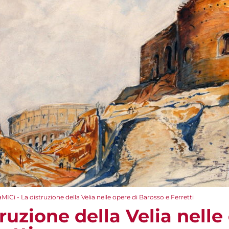
aMICi - La distruzione della Velia nelle opere di Barosso e Ferretti
truzione della Velia nelle