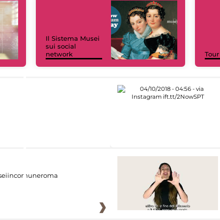
Il Sistema Musei
sui social
network
Tour
eiincomuneroma