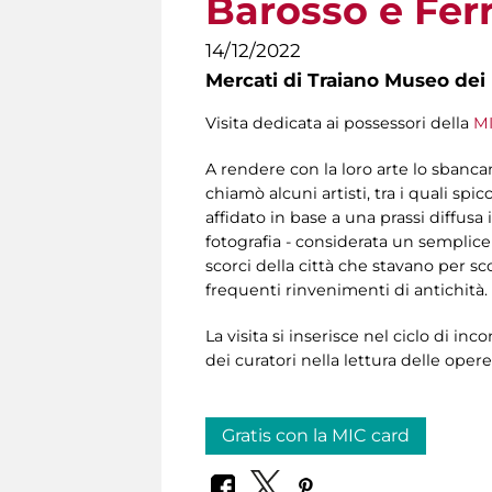
Barosso e Ferr
14/12/2022
Mercati di Traiano Museo dei 
Visita dedicata ai possessori della
MI
A rendere con la loro arte lo sbancam
chiamò alcuni artisti, tra i quali sp
affidato in base a una prassi diffusa
fotografia - considerata un semplic
scorci della città che stavano per sc
frequenti rinvenimenti di antichità.
La visita si inserisce nel ciclo di inc
dei curatori nella lettura delle oper
Gratis con la MIC card