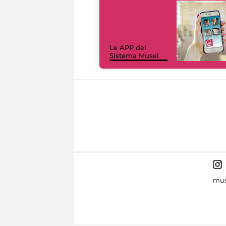
Le APP del
Sistema Musei
mus