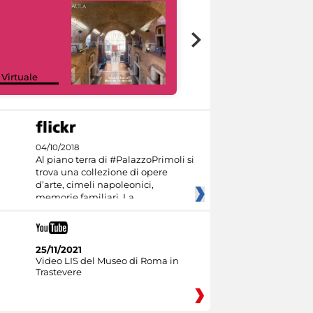
Google Arts &
 Virtuale
Culture
04/10/2018
Al piano terra di #PalazzoPrimoli si
trova una collezione di opere
d’arte, cimeli napoleonici,
memorie familiari. La
25/11/2021
Video LIS del Museo di Roma in
Trastevere