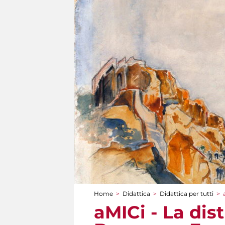
Home
>
Didattica
>
Didattica per tutti
>
Tu sei qui
aMICi - La dis