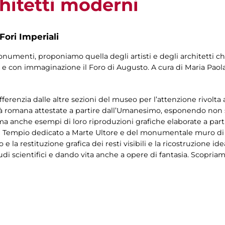
chitetti moderni
Fori Imperiali
monumenti, proponiamo quella degli artisti e degli architetti 
ci e con immaginazione il Foro di Augusto. A cura di Maria Paola
ifferenzia dalle altre sezioni del museo per l’attenzione rivolt
età romana attestate a partire dall’Umanesimo, esponendo non 
ma anche esempi di loro riproduzioni grafiche elaborate a part
del Tempio dedicato a Marte Ultore e del monumentale muro di
vo e la restituzione grafica dei resti visibili e la ricostruzione i
tudi scientifici e dando vita anche a opere di fantasia. Scopria