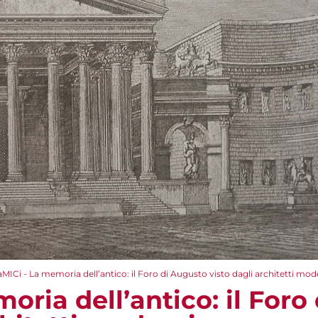
aMICi - La memoria dell’antico: il Foro di Augusto visto dagli architetti mod
oria dell’antico: il Foro