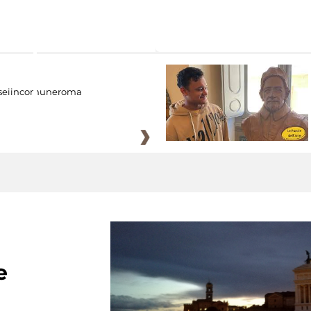
eiincomuneroma
e