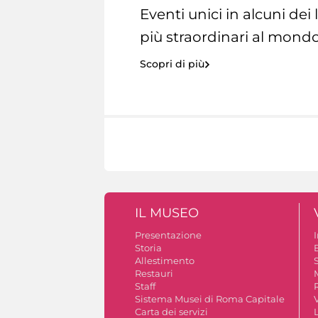
Eventi unici in alcuni dei
più straordinari al mondo
Scopri di più
IL MUSEO
Presentazione
Storia
Allestimento
S
Restauri
Staff
Sistema Musei di Roma Capitale
V
Carta dei servizi