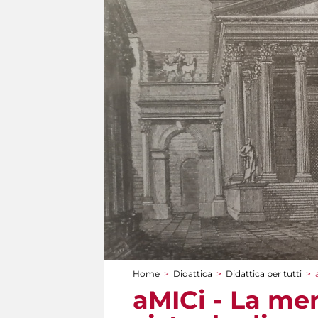
Home
>
Didattica
>
Didattica per tutti
>
Tu sei qui
aMICi - La mem