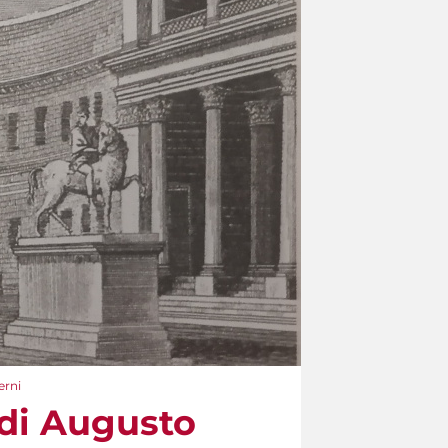
erni
 di Augusto