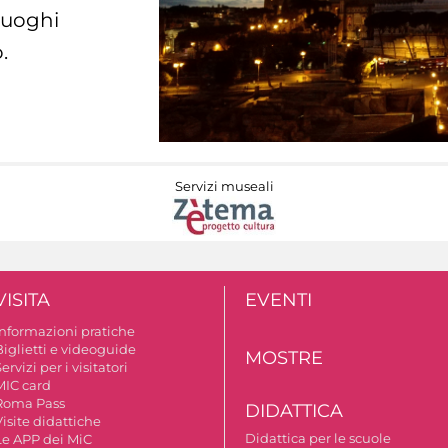
 luoghi
.
Servizi museali
VISITA
EVENTI
Informazioni pratiche
Biglietti e videoguide
MOSTRE
ervizi per i visitatori
MIC card
Roma Pass
DIDATTICA
isite didattiche
Didattica per le scuole
Le APP dei MiC