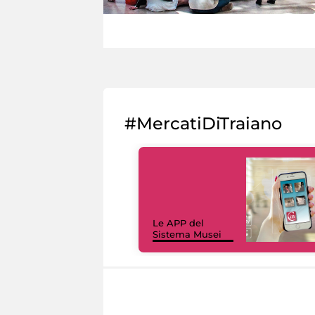
#MercatiDiTraiano
Le APP del
Sistema Musei