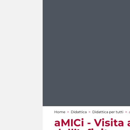
Home
>
Didattica
>
Didattica per tutti
>
Tu sei qui
aMICi - Visita