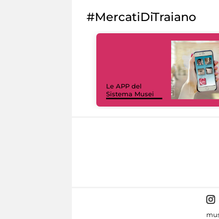
#MercatiDiTraiano
Le APP del
Sistema Musei
mus