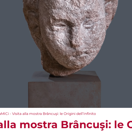
aMICi - Visita alla mostra Brâncuşi: le Origini dell’Infinito
 alla mostra Brâncuşi: le 