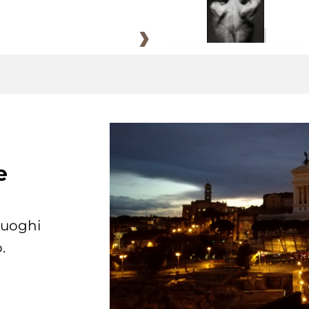
e
 luoghi
.