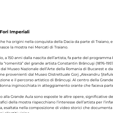
Fori Imperiali
 che ha origini nella conquista della Dacia da parte di Traiano, 
nasce la mostra nei Mercati di Traiano.
o, a 150 anni dalla nascita dell’artista, fa parte del programma 
la “romenità” del grande artista Constantin Brâncuşi (1876-1957
 dal Museo Nazionale dell’Arte della Romania di Bucarest e da
niane provenienti dal Museo Distrettuale Gorj „Alexandru Ștefule
one e il percorso artistico di Brâncuşi. Al centro della Grande A
a donna inginocchiata in atteggiamento orante che faceva par
do alla Grande Aula sono esposte le altre opere, significative d
rafici della mostra rispecchiano l’interesse dell’artista per l’inf
, esaltata nella composizione di video storici che documenta il