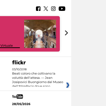
Google Arts &
 Virtuale
Culture
03/10/2018
Beati coloro che coltivano la
voluttà dell'attesa. — Jean
Josipovici Buongiorno dal Museo
dell'#AraPacis dove sono
28/05/2026