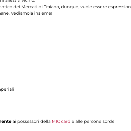
ni allestiti vicino.
ntico dei Mercati di Traiano, dunque, vuole essere espression
omane. Vediamola insieme!
periali
mente
ai possessori della
MIC card
e alle persone sorde