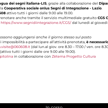
ngua dei segni italiana-LIS
, grazie alla collaborazione del
Dipar
lla
Cooperativa sociale onlus Segni di Integrazione - Lazio
.
608
attivo tutti i giorni dalle 9.00 alle 19.00.
renotare anche tramite il servizio multimediale gratuito
CGS C
o
https://www.segnidiintegrazione.it/CGS/
dal lunedì al giovedì d
 possono aggiungersi anche il giorno stesso sul posto
di impossibilità a partecipare all’attività prenotata,
è necessari
a.visite@060608.it
(dal lun.al giov. ore 8.30 – 17.00 / ven. ore 8.3
(attivo tutti i giorni dalle ore 9.00 alle 19.00).
pitolina
in collaborazione con
Zètema Progetto Cultura
In corso
(scheda attiva)