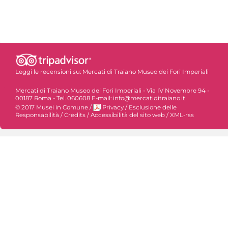
Leggi le recensioni su:
Mercati di Traiano Museo dei Fori Imperiali
Mercati di Traiano Museo dei Fori Imperiali - Via IV Novembre 94 -
00187 Roma - Tel. 060608 E-mail: info@mercatiditraiano.it
© 2017 Musei in Comune
/
Privacy
/
Esclusione delle
Responsabilità
/
Credits
/
Accessibilità del sito web
/
XML-rss