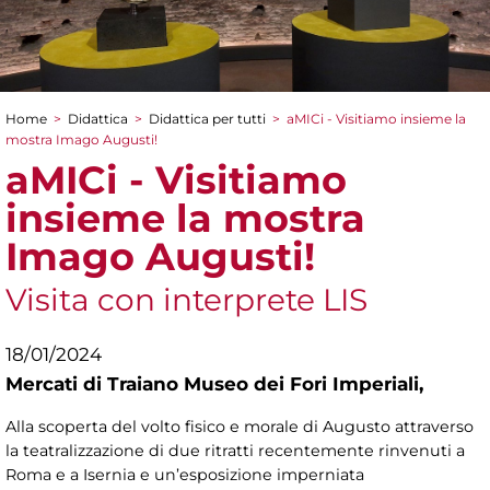
Home
>
Didattica
>
Didattica per tutti
>
aMICi - Visitiamo insieme la
Tu sei qui
mostra Imago Augusti!
aMICi - Visitiamo
insieme la mostra
Imago Augusti!
Visita con interprete LIS
18/01/2024
Mercati di Traiano Museo dei Fori Imperiali,
Alla scoperta del volto fisico e morale di Augusto attraverso
la teatralizzazione di due ritratti recentemente rinvenuti a
Roma e a Isernia e un’esposizione imperniata