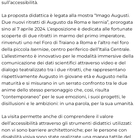
sull’accessibilità.
La proposta didattica è legata alla mostra “Imago Augusti.
Due nuovi ritratti di Augusto da Roma e Isernia”, prorogata
sino al 7 aprile 2024. L’esposizione è dedicata alle fortunate
scoperte di due ritratti in marmo del primo imperatore,
rinvenuti uno nel Foro di Traiano a Roma e l’altro nel foro
della piccola
Iserniae
, centro periferico dell’Italia Centrale.
L’allestimento è innovativo per le modalità immersive della
comunicazione dei dati scientifici attraverso video e del
dialogo teatralizzato tra i due ritratti, che rappresentano
rispettivamente Augusto in giovane età e Augusto nella
maturità e si misurano in un serrato confronto tra le due
anime dello stesso personaggio che, così, risulta
“contemporaneo” per le sue emozioni, i suoi progetti, le
disillusioni e le ambizioni: in una parola, per la sua umanità.
La visita permette anche di comprendere il valore
dell’accessibilità attraverso gli strumenti didattici utilizzati:
non vi sono barriere architettoniche; per le persone con
disabilità visiva sono state realizzate una mappa tattile del