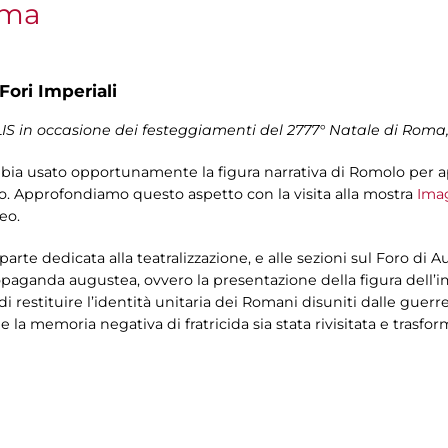
oma
Fori Imperiali
LIS in occasione dei festeggiamenti del 2777° Natale di Roma
bia usato opportunamente la figura narrativa di Romolo per a
ro. Approfondiamo questo aspetto con la visita alla mostra
Imag
eo.
a parte dedicata alla teatralizzazione, e alle sezioni sul Foro di
opaganda augustea, ovvero la presentazione della figura dell
 restituire l’identità unitaria dei Romani disuniti dalle guerre c
la memoria negativa di fratricida sia stata rivisitata e trasfor