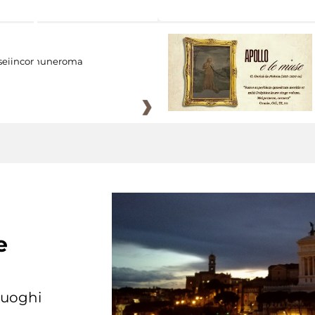
eiincomuneroma
e
 luoghi