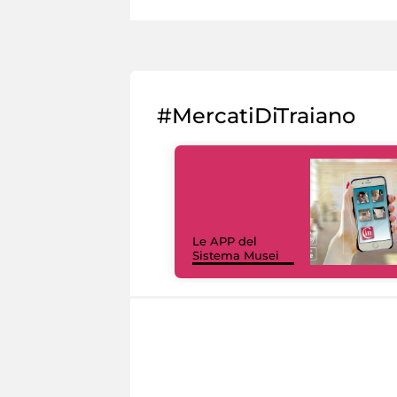
#MercatiDiTraiano
Le APP del
Sistema Musei