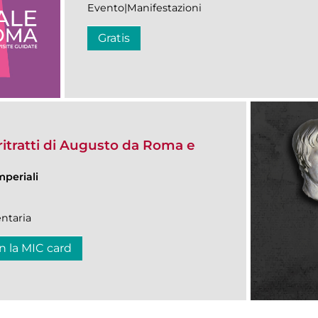
Evento|Manifestazioni
Gratis
itratti di Augusto da Roma e
mperiali
ntaria
n la MIC card