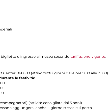
periali
l biglietto d’ingresso al museo secondo
tariffazione vigente
.
 Center 060608 (attivo tutti i giorni dalle ore 9.00 alle 19.00).
rante le festività:
.00
00
.00
compagnatori) (attività consigliata dai 5 anni)
possono aggiungersi anche il giorno stesso sul posto