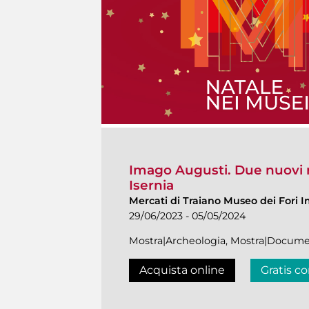
Imago Augusti. Due nuovi r
Isernia
Mercati di Traiano Museo dei Fori I
29/06/2023 - 05/05/2024
Mostra|Archeologia, Mostra|Docume
Acquista online
Gratis co