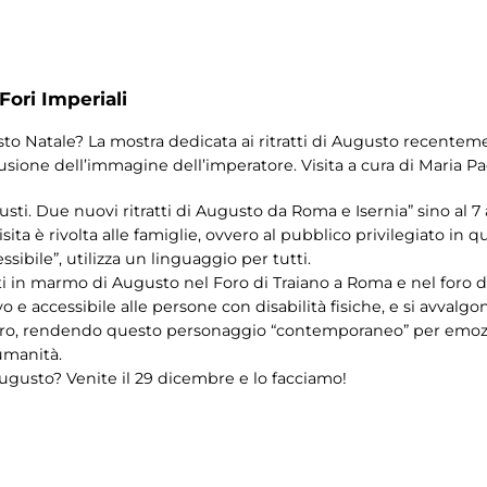
Fori Imperiali
 Natale? La mostra dedicata ai ritratti di Augusto recentemen
fusione dell’immagine dell’imperatore. Visita a cura di Maria P
sti. Due nuovi ritratti di Augusto da Roma e Isernia” sino al 
La visita è rivolta alle famiglie, ovvero al pubblico privilegiato 
ibile”, utilizza un linguaggio per tutti.
ti in marmo di Augusto nel Foro di Traiano a Roma e nel foro d
e accessibile alle persone con disabilità fisiche, e si avvalgon
ro, rendendo questo personaggio “contemporaneo” per emozioni
 umanità.
ugusto? Venite il 29 dicembre e lo facciamo!