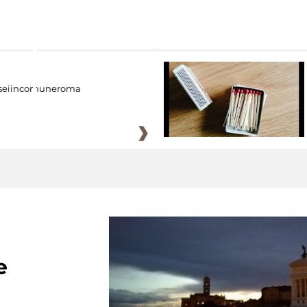
eiincomuneroma
e