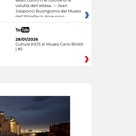
Beati coloro che coltivano la
voluttà dell'attesa. — Jean
Josipovici Buongiorno dal Museo
dell'#AraPacis dove sono
28/01/2026
Cultura KIDS al Museo Carlo Bilotti
| #5