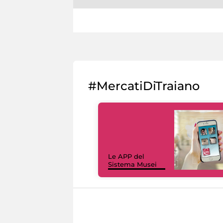
#MercatiDiTraiano
Le APP del
Sistema Musei