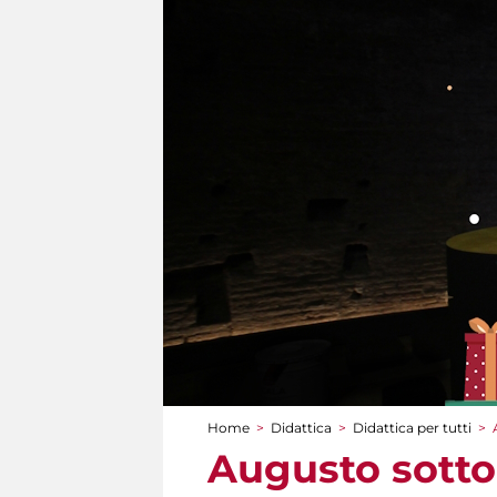
Home
>
Didattica
>
Didattica per tutti
>
Tu sei qui
Augusto sotto 