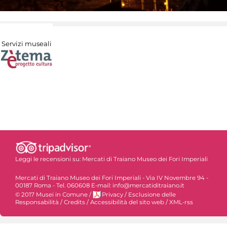
Servizi museali
Leggi le recensioni su:
Mercati di Traiano Museo dei Fori Imperiali
Mercati di Traiano Museo dei Fori Imperiali - Via IV Novembre 94 -
00187 Roma - Tel. 060608 E-mail: info@mercatiditraiano.it
© 2017 Musei in Comune
/
Privacy
/
Esclusione delle
Responsabilità
/
Credits
/
Accessibilità del sito web
/
XML-rss