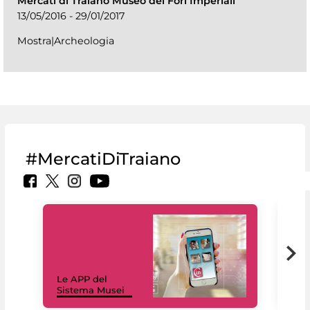
Mercati di Traiano Museo dei Fori Imperiali
13/05/2016 - 29/01/2017
Mostra|Archeologia
#MercatiDiTraiano
Il 
Le APP del
Mus
Sistema Musei
net