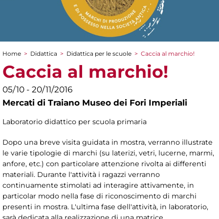
Home
>
Didattica
>
Didattica per le scuole
>
Caccia al marchio!
Tu sei qui
Caccia al marchio!
05/10 - 20/11/2016
Mercati di Traiano Museo dei Fori Imperiali
Laboratorio didattico per scuola primaria
Dopo una breve visita guidata in mostra, verranno illustrate
le varie tipologie di marchi (su laterizi, vetri, lucerne, marmi,
anfore, etc.) con particolare attenzione rivolta ai differenti
materiali. Durante l'attività i ragazzi verranno
continuamente stimolati ad interagire attivamente, in
particolar modo nella fase di riconoscimento di marchi
presenti in mostra. L'ultima fase dell'attività, in laboratorio,
sarà dedicata alla realizzazione di una matrice