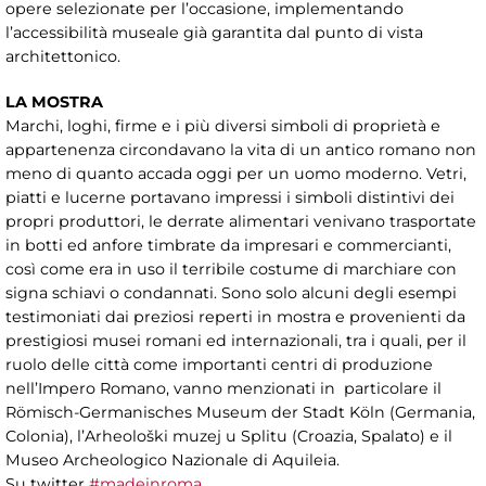
opere selezionate per l’occasione, implementando
l’accessibilità museale già garantita dal punto di vista
architettonico.
LA MOSTRA
Marchi, loghi, firme e i più diversi simboli di proprietà e
appartenenza circondavano la vita di un antico romano non
meno di quanto accada oggi per un uomo moderno. Vetri,
piatti e lucerne portavano impressi i simboli distintivi dei
propri produttori, le derrate alimentari venivano trasportate
in botti ed anfore timbrate da impresari e commercianti,
così come era in uso il terribile costume di marchiare con
signa schiavi o condannati. Sono solo alcuni degli esempi
testimoniati dai preziosi reperti in mostra e provenienti da
prestigiosi musei romani ed internazionali, tra i quali, per il
ruolo delle città come importanti centri di produzione
nell’Impero Romano, vanno menzionati in particolare il
Römisch-Germanisches Museum der Stadt Köln (Germania,
Colonia), l’Arheološki muzej u Splitu (Croazia, Spalato) e il
Museo Archeologico Nazionale di Aquileia.
Su twitter
#madeinroma