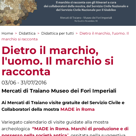
Home
>
Didattica
>
Didattica per tutti
>
Dietro il marchio, l'uomo. Il
Tu sei qui
marchio si racconta
Dietro il marchio,
l'uomo. Il marchio si
racconta
03/06 - 31/07/2016
Mercati di Traiano Museo dei Fori Imperiali
Ai Mercati di Traiano visite gratuite del Servizio Civile e
Collaboratori della mostra
MADE in Roma
Variegato calendario di visite guidate alla mostra
archeologica
“MADE in Roma. Marchi di produzione e di
possesso nella società antica
”
, ospitata nella suggestiva