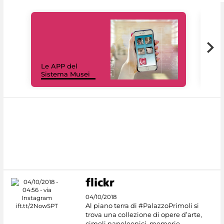
Il 
Le APP del
Mus
Sistema Musei
net
04/10/2018
Al piano terra di #PalazzoPrimoli si
trova una collezione di opere d’arte,
cimeli napoleonici, memorie