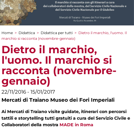
Home
>
Didattica
>
Didattica per tutti
>
Dietro il marchio, l'uomo. Il
Tu sei qui
marchio si racconta (novembre-gennaio)
Dietro il marchio,
l'uomo. Il marchio si
racconta (novembre-
gennaio)
22/11/2016 - 15/01/2017
Mercati di Traiano Museo dei Fori Imperiali
Ai Mercati di Traiano visite guidate, itinerari con percorsi
tattili e storytelling tutti gratuiti a cura del Servizio Civile e
Collaboratori della mostra
MADE in Roma