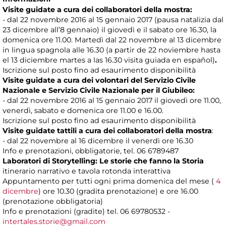
Visite guidate
a cura dei collaboratori della mostra:
- dal 22 novembre 2016 al 15 gennaio 2017 (pausa natalizia dal
23 dicembre all’8 gennaio) il giovedì e il sabato ore 16.30, la
domenica ore 11.00. Martedì dal 22 novembre al 13 dicembre
in lingua spagnola alle 16.30 (a partir de 22 noviembre hasta
el 13 diciembre martes a las 16.30 visita guiada en español)
.
Iscrizione sul posto fino ad esaurimento disponibilità
Visite guidate a cura dei volontari del Servizio Civile
Nazionale e Servizio Civile Nazionale per il Giubileo:
- dal 22 novembre 2016 al 15 gennaio 2017 il giovedì ore 11.00,
venerdì, sabato e domenica ore 11.00 e 16.00.
Iscrizione sul posto fino ad esaurimento disponibilità
Visite guidate tattili a cura dei collaboratori della mostra
:
- dal 22 novembre al 16 dicembre il venerdì ore 16.30
Info e prenotazioni, obbligatorie, tel. 06 6789487
Laboratori di Storytelling: Le storie che fanno la Storia
itinerario narrativo e tavola rotonda interattiva
Appuntamento per tutti ogni prima domenica del mese (
4
dicembre
) ore 10.30 (gradita prenotazione) e ore 16.00
(prenotazione obbligatoria)
Info e prenotazioni (gradite) tel. 06 69780532 -
intertales.storie@gmail.com