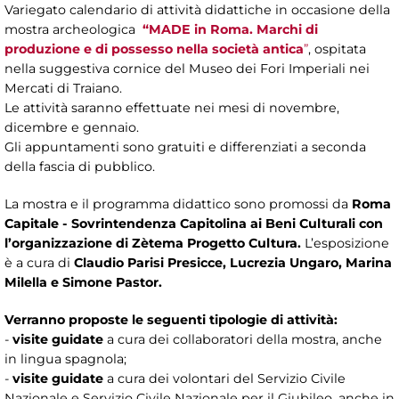
Variegato calendario di attività didattiche in occasione della
mostra archeologica
“MADE in Roma. Marchi di
produzione e di possesso nella società antica
”
, ospitata
nella suggestiva cornice del Museo dei Fori Imperiali nei
Mercati di Traiano.
Le attività saranno effettuate nei mesi di novembre,
dicembre e gennaio.
Gli appuntamenti sono gratuiti e differenziati a seconda
della fascia di pubblico.
La mostra e il programma didattico sono
promossi da
Roma
Capitale - Sovrintendenza Capitolina ai Beni Culturali
con
l’organizzazione di Zètema Progetto Cultura.
L’esposizione
è a cura di
Claudio Parisi Presicce, Lucrezia Ungaro, Marina
Milella e Simone Pastor.
Verranno proposte le seguenti tipologie di attività:
-
visite guidate
a cura dei collaboratori della mostra, anche
in lingua spagnola;
-
visite guidate
a
cura dei volontari del Servizio Civile
Nazionale e Servizio Civile Nazionale per il Giubileo, anche in