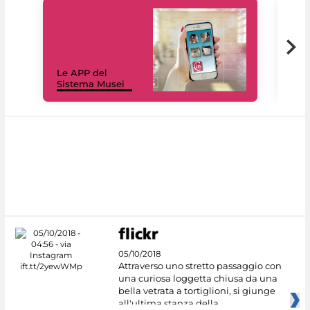
Il 
Le APP del
Mus
Sistema Musei
net
05/10/2018
Attraverso uno stretto passaggio con
una curiosa loggetta chiusa da una
bella vetrata a tortiglioni, si giunge
all'ultima stanza della