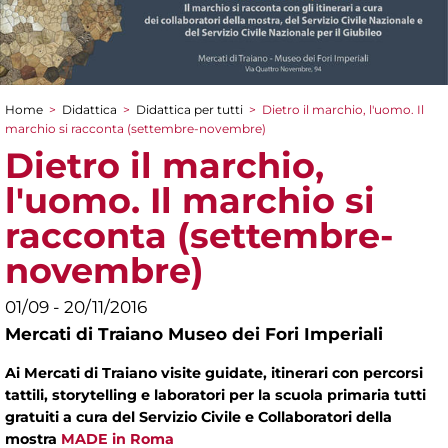
Home
>
Didattica
>
Didattica per tutti
>
Dietro il marchio, l'uomo. Il
Tu sei qui
marchio si racconta (settembre-novembre)
Dietro il marchio,
l'uomo. Il marchio si
racconta (settembre-
novembre)
01/09 - 20/11/2016
Mercati di Traiano Museo dei Fori Imperiali
Ai Mercati di Traiano visite guidate, itinerari con percorsi
tattili, storytelling e laboratori per la scuola primaria tutti
gratuiti a cura del Servizio Civile e Collaboratori della
mostra
MADE in Roma