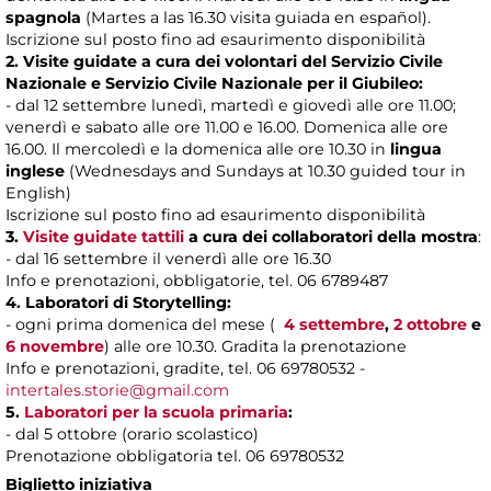
spagnola
(Martes a las 16.30 visita guiada en español).
Iscrizione sul posto fino ad esaurimento disponibilità
2. Visite guidate a cura dei volontari del Servizio Civile
Nazionale e Servizio Civile Nazionale per il Giubileo:
- dal 12 settembre lunedì, martedì e giovedì alle ore 11.00;
venerdì e sabato alle ore 11.00 e 16.00. Domenica alle ore
16.00. Il mercoledì e la domenica alle ore 10.30 in
lingua
inglese
(Wednesdays and Sundays at 10.30 guided tour in
English)
Iscrizione sul posto fino ad esaurimento disponibilità
3.
Visite guidate tattili
a cura dei collaboratori della mostra
:
- dal 16 settembre il venerdì alle ore 16.30
Info e prenotazioni, obbligatorie, tel. 06 6789487
4. Laboratori di Storytelling:
- ogni prima domenica del mese (
4 settembre
,
2 ottobre
e
6 novembre
) alle ore 10.30. Gradita la prenotazione
Info e prenotazioni, gradite, tel. 06 69780532 -
intertales.storie@gmail.com
5.
Laboratori per la scuola primaria
:
- dal 5 ottobre (orario scolastico)
Prenotazione obbligatoria tel. 06 69780532
Biglietto iniziativa