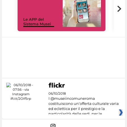
Il 
Le APP del
Mus
Sistema Musei
net
06/10/2018
I @museiincomuneroma
costituiscono un’offerta culturale varia
ed eclettica per il prestigio e la
particolarità delle sedi, per le