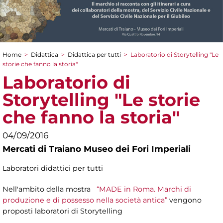
Home
>
Didattica
>
Didattica per tutti
>
Laboratorio di Storytelling "Le
Tu sei qui
storie che fanno la storia"
Laboratorio di
Storytelling "Le storie
che fanno la storia"
04/09/2016
Mercati di Traiano Museo dei Fori Imperiali
Laboratori didattici per tutti
Nell'ambito della mostra
“MADE in Roma. Marchi di
produzione e di possesso nella società antica”
vengono
proposti laboratori di Storytelling