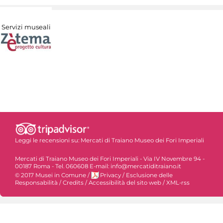
Servizi museali
Leggi le recensioni su:
Mercati di Traiano Museo dei Fori Imperiali
Mercati di Traiano Museo dei Fori Imperiali - Via IV Novembre 94 -
00187 Roma - Tel. 060608 E-mail: info@mercatiditraiano.it
© 2017 Musei in Comune
/
Privacy
/
Esclusione delle
Responsabilità
/
Credits
/
Accessibilità del sito web
/
XML-rss