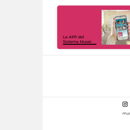
Le APP del
Sistema Musei
mus