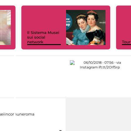
Il Sistema Musei
sui social
network
Tour
eiincomuneroma