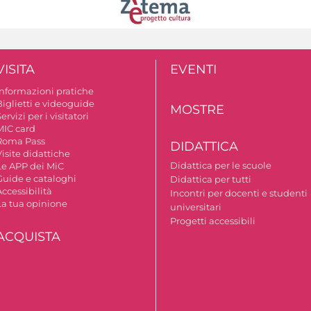
VISITA
EVENTI
Informazioni pratiche
Biglietti e videoguide
MOSTRE
ervizi per i visitatori
MIC card
Roma Pass
DIDATTICA
isite didattiche
Didattica per le scuole
Le APP dei MiC
Guide e cataloghi
Didattica per tutti
ccessibilità
Incontri per docenti e studenti
La tua opinione
universitari
Progetti accessibili
ACQUISTA