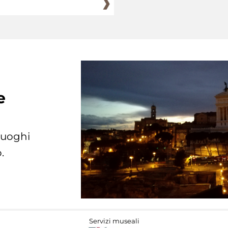
e
 luoghi
.
Servizi museali