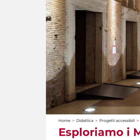
Home
>
Didattica
>
Progetti accessibili
>
Tu sei qui
Esploriamo i M