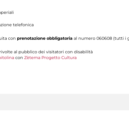
periali
azione telefonica
tuita con
prenotazione obbligatoria
al numero 060608 (tutti i gi
 rivolte al pubblico dei visitatori con disabilità
itolina
con
Zètema Progetto Cultura