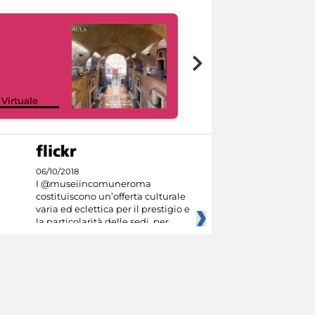
Google Arts &
 Virtuale
Culture
06/10/2018
I @museiincomuneroma
costituiscono un’offerta culturale
varia ed eclettica per il prestigio e
la particolarità delle sedi, per