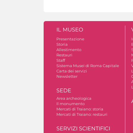
IL MUSEO
Presentazione
Storia
Allestimento
S
Restauri
Staff
Sistema Musei di Roma Capitale
V
Carta dei servizi
Newsletter
A
SEDE
Area archeologica
Il monumento
Mercati di Traiano: storia
Mercati di Traiano: restauri
SERVIZI SCIENTIFICI