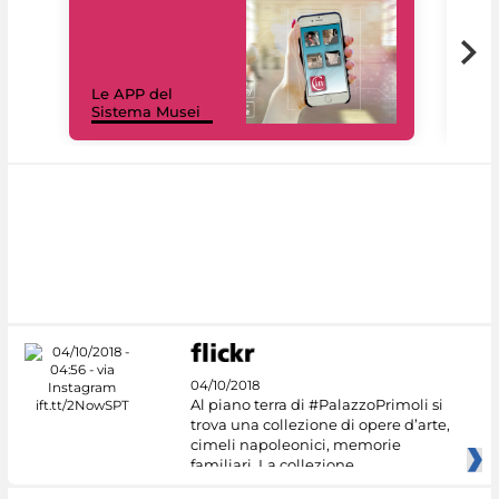
Il 
Le APP del
Mus
Sistema Musei
net
04/10/2018
Al piano terra di #PalazzoPrimoli si
trova una collezione di opere d’arte,
cimeli napoleonici, memorie
familiari. La collezione