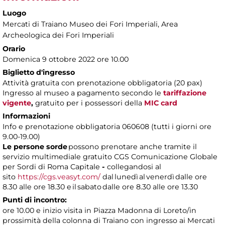
Luogo
Mercati di Traiano Museo dei Fori Imperiali
, Area
Archeologica dei Fori Imperiali
Orario
Domenica 9 ottobre 2022 ore 10.00
Biglietto d'ingresso
Attività gratuita con prenotazione obbligatoria (20 pax)
Ingresso al museo a pagamento
secondo le
tariffazione
vigente
,
gratuito per i possessori della
MIC card
Informazioni
Info e prenotazione obbligatoria 060608 (tutti i giorni ore
9.00-19.00)
Le persone sorde
possono prenotare anche tramite il
servizio multimediale gratuito CGS Comunicazione Globale
per Sordi di Roma Capitale
-
collegandosi al
sito
https://cgs.veasyt.com/
dal lunedì al venerdì dalle ore
8.30 alle ore 18.30 e il sabato dalle ore 8.30 alle ore 13.30
Punti di incontro:
ore 10.00 e inizio visita in Piazza Madonna di Loreto/in
prossimità della colonna di Traiano con ingresso ai Mercati