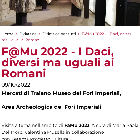
Home
>
Didattica
>
Didattica per tutti
>
F@Mu 2022 - I Daci, diversi
Tu sei qui
ma uguali ai Romani
F@Mu 2022 - I Daci,
diversi ma uguali ai
Romani
09/10/2022
Mercati di Traiano Museo dei Fori Imperiali,
Area Archeologica dei Fori Imperiali
Visita a tema nell'ambito di
FaMu 2022
. A cura di Maria Paola
Del Moro, Valentina Musella in collaborazione
con Zètema Progetto Cultura