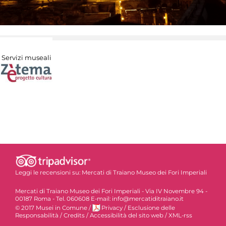
Servizi museali
Leggi le recensioni su:
Mercati di Traiano Museo dei Fori Imperiali
Mercati di Traiano Museo dei Fori Imperiali - Via IV Novembre 94 -
00187 Roma - Tel. 060608 E-mail: info@mercatiditraiano.it
© 2017 Musei in Comune
/
Privacy
/
Esclusione delle
Responsabilità
/
Credits
/
Accessibilità del sito web
/
XML-rss