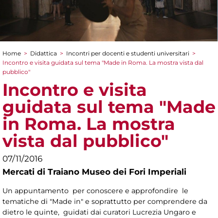
Home
>
Didattica
>
Incontri per docenti e studenti universitari
>
Tu sei qui
Incontro e visita guidata sul tema "Made in Roma. La mostra vista dal
pubblico"
Incontro e visita
guidata sul tema "Made
in Roma. La mostra
vista dal pubblico"
07/11/2016
Mercati di Traiano Museo dei Fori Imperiali
Un appuntamento per conoscere e approfondire le
tematiche di "Made in" e soprattutto per comprendere da
dietro le quinte, guidati dai curatori Lucrezia Ungaro e