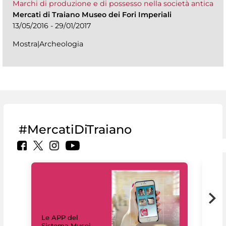
Marchi di produzione e di possesso nella società antica
Mercati di Traiano Museo dei Fori Imperiali
13/05/2016 - 29/01/2017
Mostra|Archeologia
#MercatiDiTraiano
Il 
Le APP del
Mus
Sistema Musei
net