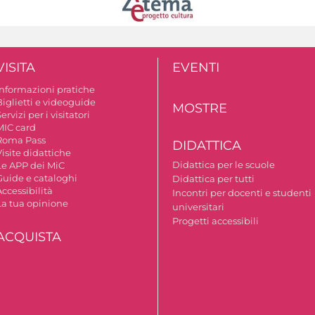
VISITA
EVENTI
Informazioni pratiche
Biglietti e videoguide
MOSTRE
ervizi per i visitatori
MIC card
Roma Pass
DIDATTICA
isite didattiche
Didattica per le scuole
Le APP dei MiC
Guide e cataloghi
Didattica per tutti
ccessibilità
Incontri per docenti e studenti
La tua opinione
universitari
Progetti accessibili
ACQUISTA