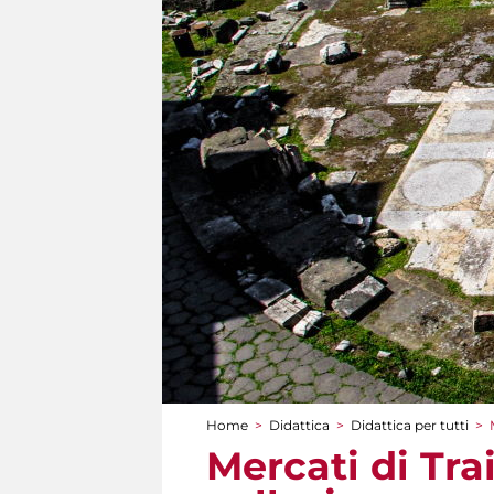
Home
>
Didattica
>
Didattica per tutti
>
Tu sei qui
Mercati di Tra