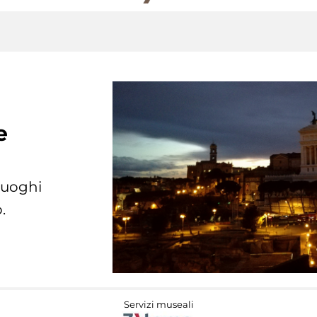
e
 luoghi
.
Servizi museali