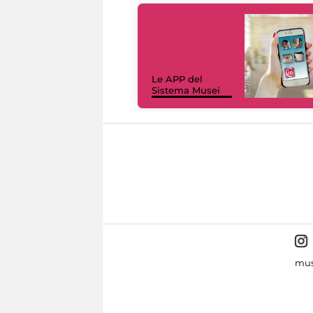
Le APP del
Sistema Musei
mus