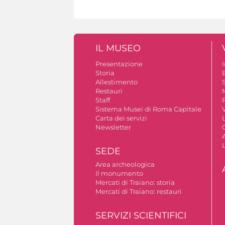
IL MUSEO
Presentazione
Storia
Allestimento
S
Restauri
Staff
Sistema Musei di Roma Capitale
V
Carta dei servizi
Newsletter
A
SEDE
Area archeologica
Il monumento
Mercati di Traiano: storia
Mercati di Traiano: restauri
SERVIZI SCIENTIFICI