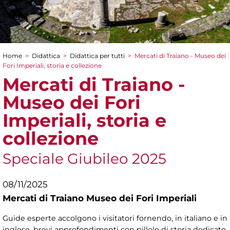
Home
>
Didattica
>
Didattica per tutti
>
Mercati di Traiano - Museo dei
Tu sei qui
Fori Imperiali, storia e collezione
Mercati di Traiano -
Museo dei Fori
Imperiali, storia e
collezione
Speciale Giubileo 2025
08/11/2025
Mercati di Traiano Museo dei Fori Imperiali
Guide esperte accolgono i visitatori fornendo, in italiano e in
inglese, brevi approfondimenti con pillole di storia dedicate