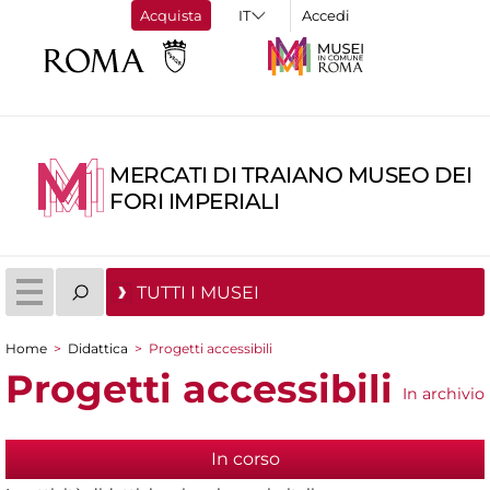
Acquista
Accedi
MERCATI DI TRAIANO MUSEO DEI
FORI IMPERIALI
TUTTI I MUSEI
Home
>
Didattica
>
Progetti accessibili
Tu sei qui
Progetti accessibili
In archivio
In corso
(scheda attiva)