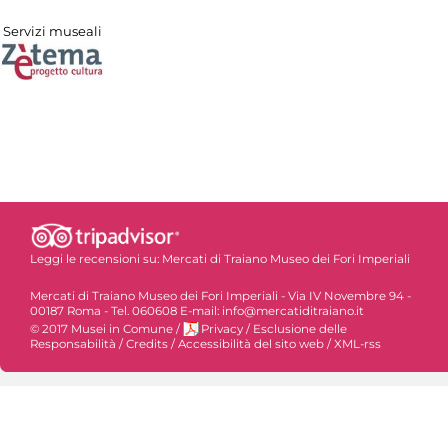
Servizi museali
Leggi le recensioni su:
Mercati di Traiano Museo dei Fori Imperiali
Mercati di Traiano Museo dei Fori Imperiali - Via IV Novembre 94 -
00187 Roma - Tel. 060608 E-mail: info@mercatiditraiano.it
© 2017 Musei in Comune
/
Privacy
/
Esclusione delle
Responsabilità
/
Credits
/
Accessibilità del sito web
/
XML-rss