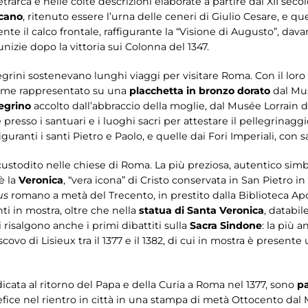
trarca e nelle colte descrizioni elaborate a partire dal XII secol
icano
, ritenuto essere l’urna delle ceneri di Giulio Cesare, e qu
ente il calco frontale, raffigurante la “Visione di Augusto”, dava
nizie dopo la vittoria sui Colonna del 1347.
legrini sostenevano lunghi viaggi per visitare Roma. Con il lor
 come rappresentato su una
placchetta in bronzo dorato
dal Mus
legrino
accolto dall’abbraccio della moglie, dal Musée Lorrain 
e presso i santuari e i luoghi sacri per attestare il pellegrina
uranti i santi Pietro e Paolo, e quelle dai Fori Imperiali, con 
ustodito nelle chiese di Roma. La più preziosa, autentico simbo
è la
Veronica
, “vera icona” di Cristo conservata in San Pietro i
us
romano a metà del Trecento, in prestito dalla Biblioteca Apos
i in mostra, oltre che nella
statua di Santa Veronica
, databil
risalgono anche i primi dibattiti sulla
Sacra Sindone
: la più 
escovo di Lisieux tra il 1377 e il 1382, di cui in mostra è presen
dicata al ritorno del Papa e della Curia a Roma nel 1377, sono
pa
efice nel rientro in città in una stampa di metà Ottocento dal