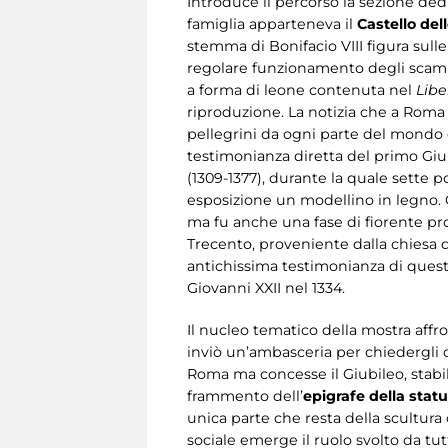
Introduce il percorso la sezione dedi
famiglia apparteneva il
Castello dell
stemma di Bonifacio VIII figura sull
regolare funzionamento degli scambi
a forma di leone contenuta nel
Lib
riproduzione. La notizia che a Roma 
pellegrini da ogni parte del mondo c
testimonianza diretta del primo Giubi
(1309-1377), durante la quale sette po
esposizione un modellino in legno. 
ma fu anche una fase di fiorente pr
Trecento, proveniente dalla chiesa 
antichissima testimonianza di questa 
Giovanni XXII nel 1334.
Il nucleo tematico della mostra affr
inviò un’ambasceria per chiedergli d
Roma ma concesse il Giubileo, stab
frammento dell’
epigrafe della stat
unica parte che resta della scultura
sociale emerge il ruolo svolto da tutt