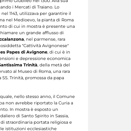
l primo Giubileo nel 1300. Alla sua
obando i Mercati di Traiano. Lo
nel 1143, utilizzava per garantire il
ma nel Medioevo, la pianta di Roma
ento di cui in mostra è presente una
ichiamare un grande afflusso di
ccalanzona
, nel parmense, rara
 cosiddetta "Cattività Avignonese"
des Papes di Avignone
, di cui è in
 tensioni e depressione economica
Santissima Trinità
, della metà del
ervato al Museo di Roma, una rara
la SS. Trinità, promossa da papa
l quale, nello stesso anno, il Comune
apa non avrebbe riportato la Curia a
nto. In mostra è esposto un
aliero di Santo Spirito in Sassia,
i straordinaria portata religiosa e
le istituzioni ecclesiastiche