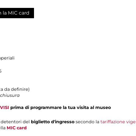
n la MIC card
periali
6
a da definire)
 chiusura
VISI
prima di programmare la tua visita al museo
i detentori del
biglietto d'ingresso
secondo la
tariffazione vig
ella
MIC card