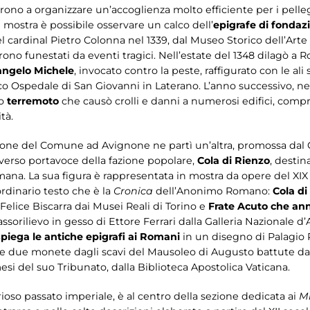
irono a organizzare un’accoglienza molto efficiente per i pel
n mostra è possibile osservare un calco dell’
epigrafe di fondaz
el cardinal Pietro Colonna nel 1339, dal Museo Storico dell’Arte
ono funestati da eventi tragici. Nell’estate del 1348 dilagò a 
angelo Michele
, invocato contro la peste, raffigurato con le ali 
co Ospedale di San Giovanni in Laterano. L’anno successivo, nell
to
terremoto
che causò crolli e danni a numerosi edifici, compre
tà.
e del Comune ad Avignone ne partì un’altra, promossa dal G
verso portavoce della fazione popolare,
Cola di Rienzo
, destin
mana. La sua figura è rappresentata in mostra da opere del XIX
ordinario testo che è la
Cronica
dell’Anonimo Romano:
Cola di
Felice Biscarra dai Musei Reali di Torino e
Frate Acuto che ann
assorilievo in gesso di Ettore Ferrari dalla Galleria Nazional
spiega le antiche epigrafi ai Romani
in un disegno di Palagio Pe
te due monete dagli scavi del Mausoleo di Augusto battute da
i del suo Tribunato, dalla Biblioteca Apostolica Vaticana.
rioso passato imperiale, è al centro della sezione dedicata ai
Mi