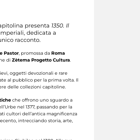
Capitolina presenta
1350. Il
Imperiali, dedicata a
unico racconto.
e Pastor
, promossa da
Roma
one di
Zètema Progetto Cultura
.
lievi, oggetti devozionali e rare
e al pubblico per la prima volta. Il
re delle collezioni capitoline.
tiche
che offrono uno sguardo a
ll’Urbe nel 1377, passando per la
ti cultori dell’antica magnificenza
cento, intrecciando storia, arte,