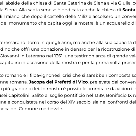
l’abside della chiesa di Santa Caterina da Siena a via Giulia, 
da Siena. Alla santa senese è dedicata anche la chiesa di
Santa
 di Traiano, che dopo il castello delle Milizie accolsero un con
 del monumento che ospita oggi la mostra, è un acquerello di
interessarono Roma in quegli anni, ma anche alla sua capacità d
dino che offrì una donazione in denaro per la ricostruzione d
 Giovanni in Laterano nel 1361: una testimonianza di grande val
ti capitolini in occasione della mostra e per la prima volta pre
to romano e i filoavignonesi, crisi che si sarebbe ricomposta so
donna romana,
Jacopa dei Prefetti di Vico
, prelevata dal convent
 più grande di lei. In mostra è possibile ammirare da vicino il
ei Capitolini. Salito al soglio pontificio nel 1389, Bonifacio IX 
le conquistata nel corso del XIV secolo, sia nei confronti del
l’epoca del Comune medievale.