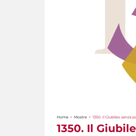
Home
>
Mostre
>
1350. Il Giubileo senza 
Tu sei qui
1350. Il Giubi