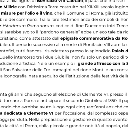
cata alla figura di
Bonifacio VIII Caetani
, il papa che indisse i
e Milizie
con l’altissima Torre costruito nel XII-XIII secolo ingl
e
misure per l’olio e il vino
, che il Comune di Roma, già istituito 
 e dei commerci. Tra le rare testimonianze dei simboli di Ro
er Ystoriarum Romanorum
, codice di fine Duecento-inizi Trec
si sarebbe svolto il “perdono generale” ebbe un’eco tale da r
ristiano, come attestato dall’
epigrafe commemorativa da Ro
leo. Il periodo successivo alla morte di Bonifacio VIII apre la
ntefici, tutti francesi, risiedettero presso lo splendido
Palais 
Quello intercorso tra i due Giubilei non fu solo un periodo di
oduzione artistica. Ne è un esempio il
grande affresco con la 
di San Salvatore delle Tre Immagini nel rione Monti e ora cons
iconografia, nata a seguito dell’istituzione della festività del
onta gli anni che seguono all’elezione di Clemente VI, presso i
i tornare a Roma e anticipare il secondo Giubileo al 1350. Il p
ilendo che avrebbe avuto luogo ogni cinquant’anni anziché ce
ua dedicata a Clemente VI
per l’occasione, dal complesso osped
 oggi perduta. Nella preparazione e gestione di questo evento d
a la città di Roma, dalla piccola e grande nobiltà al popolo, dal