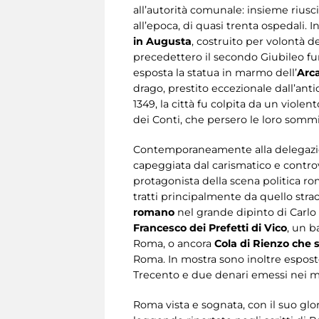
all’autorità comunale: insieme riusc
all’epoca, di quasi trenta ospedali. I
in Augusta
, costruito per volontà d
precedettero il secondo Giubileo fur
esposta la statua in marmo dell’
Arc
drago, prestito eccezionale dall’anti
1349, la città fu colpita da un violen
dei Conti, che persero le loro sommi
Contemporaneamente alla delegazion
capeggiata dal carismatico e contro
protagonista della scena politica ro
tratti principalmente da quello stra
romano
nel grande dipinto di Carlo 
Francesco dei Prefetti di Vico
, un b
Roma, o ancora
Cola di Rienzo che 
Roma. In mostra sono inoltre espos
Trecento e due denari emessi nei mes
Roma vista e sognata, con il suo glo