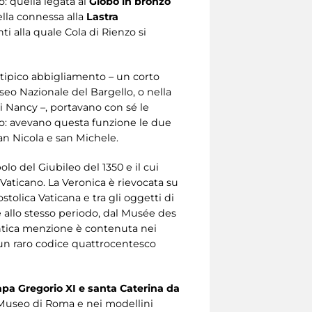
o: quella legata al
Globo in bronzo
ella connessa alla
Lastra
nti alla quale Cola di Rienzo si
o tipico abbigliamento – un corto
eo Nazionale del Bargello, o nella
di Nancy –, portavano con sé le
ggio: avevano questa funzione le due
san Nicola e san Michele.
lo del Giubileo del 1350 e il cui
n Vaticano. La Veronica è rievocata su
tolica Vaticana e tra gli oggetti di
e allo stesso periodo, dal Musée des
antica menzione è contenuta nei
te un raro codice quattrocentesco
pa Gregorio XI e santa Caterina da
 Museo di Roma e nei modellini