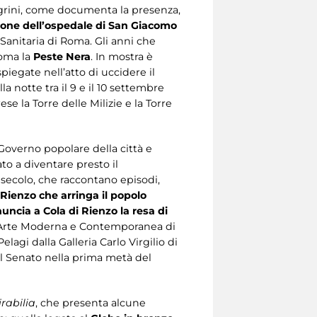
legrini, come documenta la presenza,
ione dell’ospedale di San Giacomo
 Sanitaria di Roma. Gli anni che
Roma la
Peste Nera
. In mostra è
spiegate nell’atto di uccidere il
a notte tra il 9 e il 10 settembre
se la Torre delle Milizie e la Torre
overno popolare della città e
ato a diventare presto il
 secolo, che raccontano episodi,
 Rienzo che arringa il popolo
uncia a Cola di Rienzo la resa di
e d’Arte Moderna e Contemporanea di
lagi dalla Galleria Carlo Virgilio di
l Senato nella prima metà del
rabilia
, che presenta alcune