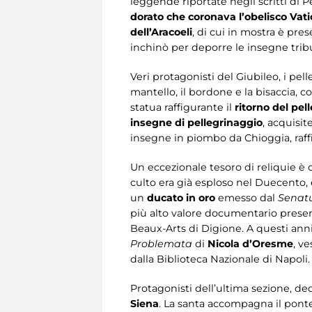
leggende riportate negli scritti di Pe
dorato che coronava l’obelisco Vat
dell’Aracoeli
, di cui in mostra è pres
inchinò per deporre le insegne tribu
Veri protagonisti del Giubileo, i pel
mantello, il bordone e la bisaccia,
statua raffigurante il
ritorno del pel
insegne di pellegrinaggio
, acquisit
insegne in piombo da Chioggia, raffig
Un eccezionale tesoro di reliquie è c
culto era già esploso nel Duecento, 
un
ducato in oro
emesso dal
Senat
più alto valore documentario present
Beaux-Arts di Digione. A questi anni 
Problemata
di
Nicola d’Oresme
, v
dalla Biblioteca Nazionale di Napoli.
Protagonisti dell’ultima sezione, de
Siena
. La santa accompagna il pont