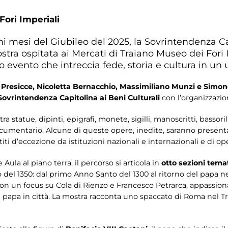
Fori Imperiali
mi mesi del Giubileo del 2025, la Sovrintendenza 
stra ospitata ai Mercati di Traiano Museo dei Fori 
o evento che intreccia fede, storia e cultura in un 
i Presicce, Nicoletta Bernacchio, Massimiliano Munzi e Simon
 Sovrintendenza Capitolina ai Beni Culturali
con l’organizzazi
ra statue, dipinti, epigrafi, monete, sigilli, manoscritti, bassori
cumentario. Alcune di queste opere, inedite, saranno presentat
iti d’eccezione da istituzioni nazionali e internazionali e di ope
Aula al piano terra, il percorso si articola in
otto sezioni tema
o del 1350: dal primo Anno Santo del 1300 al ritorno del papa ne
con un focus su Cola di Rienzo e Francesco Petrarca, appassiona
l papa in città. La mostra racconta uno spaccato di Roma nel Tre