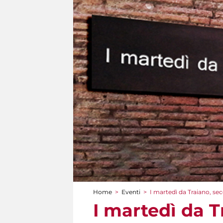
Home
>
Eventi
>
I martedì da Traiano, se
Tu sei qui
I martedì da T