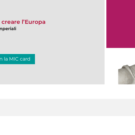
, creare l’Europa
mperiali
n la MIC card