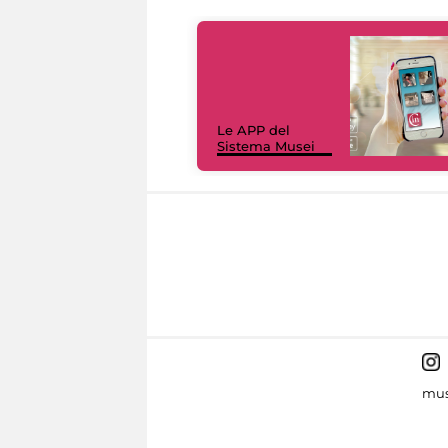
Le APP del
Sistema Musei
mus