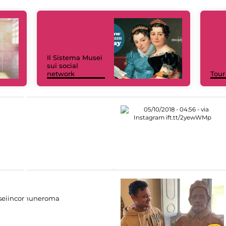
Il Sistema Musei
sui social
network
Tour
eiincomuneroma