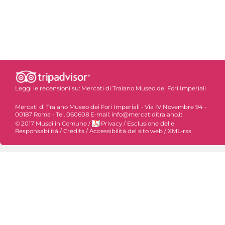
Leggi le recensioni su:
Mercati di Traiano Museo dei Fori Imperiali
Mercati di Traiano Museo dei Fori Imperiali - Via IV Novembre 94 -
00187 Roma - Tel. 060608 E-mail: info@mercatiditraiano.it
© 2017 Musei in Comune
/
Privacy
/
Esclusione delle
Responsabilità
/
Credits
/
Accessibilità del sito web
/
XML-rss