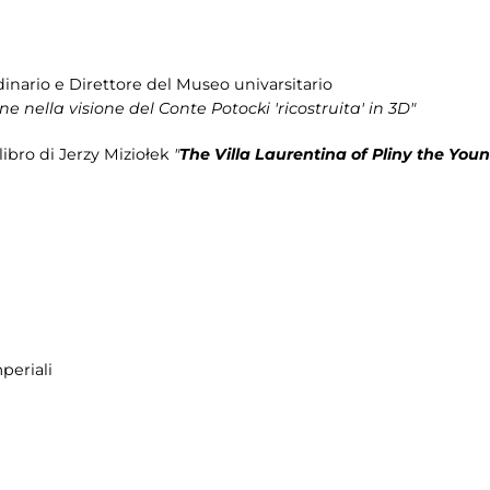
rdinario e Direttore del Museo univarsitario
ane nella visione del Conte Potocki 'ricostruita' in 3D"
ibro di Jerzy Miziołek
"
The Villa Laurentina of Pliny the You
periali