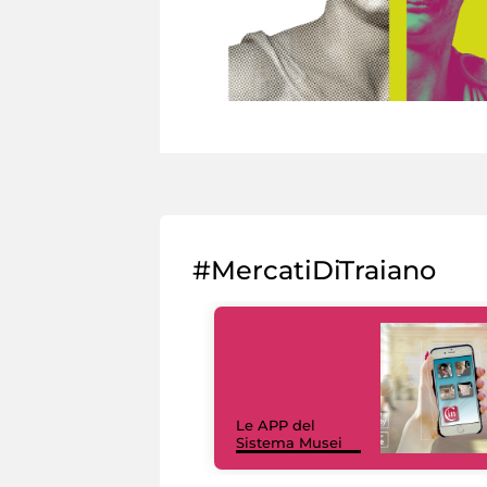
#MercatiDiTraiano
Le APP del
Sistema Musei