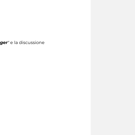
nger
"
e la discussione