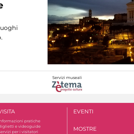
e
 luoghi
.
Servizi museali
VISITA
EVENTI
Informazioni pratiche
Biglietti e videoguide
MOSTRE
ervizi per i visitatori