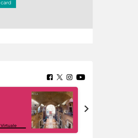
 card
Google Arts &
 Virtuale
Culture