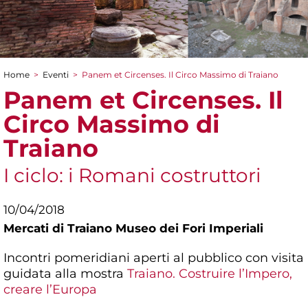
Home
>
Eventi
>
Panem et Circenses. Il Circo Massimo di Traiano
Tu sei qui
Panem et Circenses. Il
Circo Massimo di
Traiano
I ciclo: i Romani costruttori
10/04/2018
Mercati di Traiano Museo dei Fori Imperiali
Incontri pomeridiani aperti al pubblico con visita
guidata alla mostra
Traiano. Costruire l’Impero,
creare l’Europa