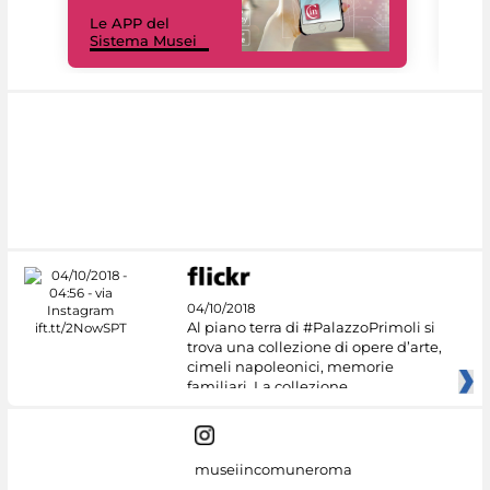
Il 
Le APP del
Mus
Sistema Musei
net
04/10/2018
Al piano terra di #PalazzoPrimoli si
trova una collezione di opere d’arte,
cimeli napoleonici, memorie
familiari. La collezione
museiincomuneroma