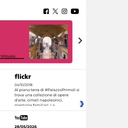
Google Arts &
 Virtuale
Culture
04/10/2018
Al piano terra di #PalazzoPrimoli si
trova una collezione di opere
d’arte, cimeli napoleonici,
memorie familiari. La
28/05/2026