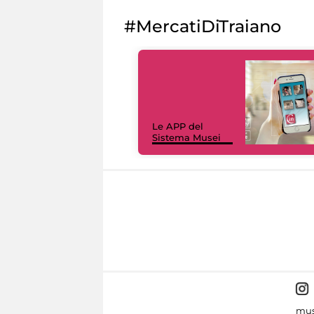
#MercatiDiTraiano
Le APP del
Sistema Musei
mus