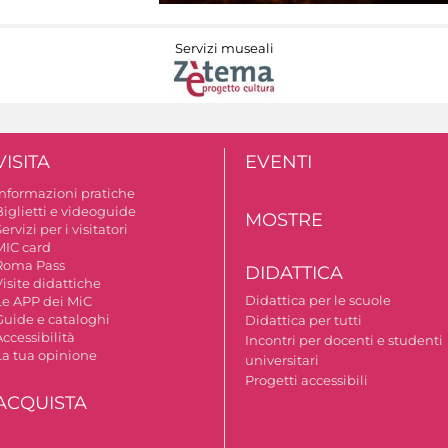
Servizi museali
VISITA
EVENTI
Informazioni pratiche
Biglietti e videoguide
MOSTRE
ervizi per i visitatori
MIC card
Roma Pass
DIDATTICA
isite didattiche
Didattica per le scuole
Le APP dei MiC
Guide e cataloghi
Didattica per tutti
ccessibilità
Incontri per docenti e studenti
La tua opinione
universitari
Progetti accessibili
ACQUISTA