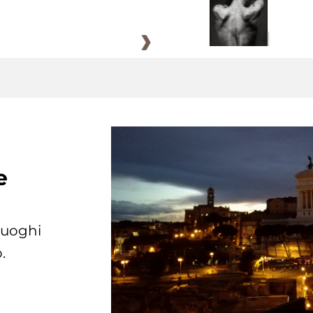
e
 luoghi
.