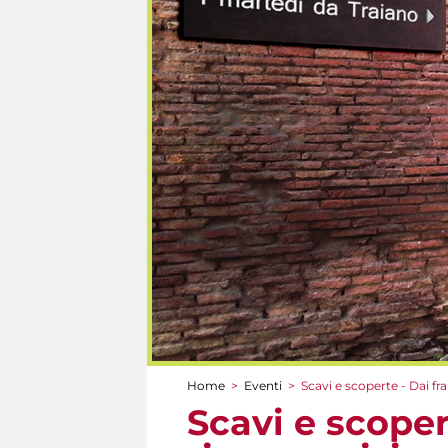
Home
>
Eventi
>
Scavi e scoperte - Dai fr
Tu sei qui
Scavi e scoper