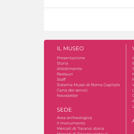
IL MUSEO
Presentazione
Storia
Allestimento
S
Restauri
Staff
Sistema Musei di Roma Capitale
V
Carta dei servizi
Newsletter
A
SEDE
Area archeologica
Il monumento
Mercati di Traiano: storia
Mercati di Traiano: restauri