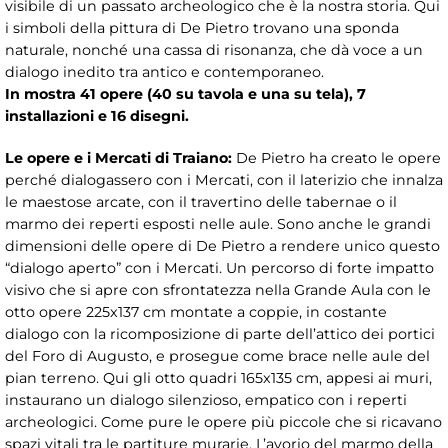
visibile di un passato archeologico che è la nostra storia. Qui
i simboli della pittura di De Pietro trovano una sponda
naturale, nonché una cassa di risonanza, che dà voce a un
dialogo inedito tra antico e contemporaneo.
In mostra 41 opere (40 su tavola e una su tela), 7
installazioni e 16 disegni.
Le opere e i Mercati di Traiano:
De Pietro ha creato le opere
perché dialogassero con i Mercati, con il laterizio che innalza
le maestose arcate, con il travertino delle tabernae o il
marmo dei reperti esposti nelle aule. Sono anche le grandi
dimensioni delle opere di De Pietro a rendere unico questo
“dialogo aperto” con i Mercati. Un percorso di forte impatto
visivo che si apre con sfrontatezza nella Grande Aula con le
otto opere 225x137 cm montate a coppie, in costante
dialogo con la ricomposizione di parte dell’attico dei portici
del Foro di Augusto, e prosegue come brace nelle aule del
pian terreno. Qui gli otto quadri 165x135 cm, appesi ai muri,
instaurano un dialogo silenzioso, empatico con i reperti
archeologici. Come pure le opere più piccole che si ricavano
spazi vitali tra le partiture murarie. L’avorio del marmo della