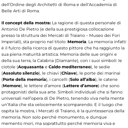
dell’Ordine degli Architetti di Roma e dell’Accademia di
Belle Arti di Roma.
Il concept della mostra:
La ragione di questa personale di
Antonio De Pietro (e della sua prestigiosa collocazione
presso la struttura dei Mercati di Traiano – Museo dei Fori
Imperiali), sta proprio nel titolo:
Memoria
. La memoria infatti
è il fulcro della ricerca di questo pittore che ha raggiunto la
sua piena maturità artistica. Memoria delle sue origini e
della sua terra, la Calabria (Diamante), con i suoi simboli: le
ciotole (
Acquasanta
e
Caldo mediterraneo
), le sedie
(
Assoluto silenzio
), le chiavi (
Chiave
), le porte dei marinai
(
Porte della memoria
), i cancelli (
Solo all’alba
), le catene
(
Memore
), le lettere d’amore (
Lettere d’amore
) che sono
protagonisti della sua arte. Simboli individuali che si fanno
universali nell’opera di De Pietro, tenendo viva nella mente
un’Italia che sta velocemente scomparendo. E il luogo che
ospita la mostra, i Mercati di Traiano, è la quintessenza della
memoria. Non solo perché monumento, e dunque
memento mori, ma soprattutto perché memoria viva e