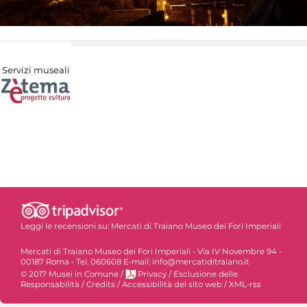
Servizi museali
Leggi le recensioni su:
Mercati di Traiano Museo dei Fori Imperiali
Mercati di Traiano Museo dei Fori Imperiali - Via IV Novembre 94 -
00187 Roma - Tel. 060608 E-mail: info@mercatiditraiano.it
© 2017 Musei in Comune
/
Privacy
/
Esclusione delle
Responsabilità
/
Credits
/
Accessibilità del sito web
/
XML-rss