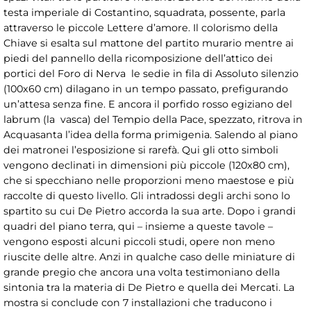
testa imperiale di Costantino, squadrata, possente, parla
attraverso le piccole Lettere d’amore. Il colorismo della
Chiave si esalta sul mattone del partito murario mentre ai
piedi del pannello della ricomposizione dell’attico dei
portici del Foro di Nerva le sedie in fila di Assoluto silenzio
(100x60 cm) dilagano in un tempo passato, prefigurando
un’attesa senza fine. E ancora il porfido rosso egiziano del
labrum (la vasca) del Tempio della Pace, spezzato, ritrova in
Acquasanta l’idea della forma primigenia. Salendo al piano
dei matronei l’esposizione si rarefà. Qui gli otto simboli
vengono declinati in dimensioni più piccole (120x80 cm),
che si specchiano nelle proporzioni meno maestose e più
raccolte di questo livello. Gli intradossi degli archi sono lo
spartito su cui De Pietro accorda la sua arte. Dopo i grandi
quadri del piano terra, qui – insieme a queste tavole –
vengono esposti alcuni piccoli studi, opere non meno
riuscite delle altre. Anzi in qualche caso delle miniature di
grande pregio che ancora una volta testimoniano della
sintonia tra la materia di De Pietro e quella dei Mercati. La
mostra si conclude con 7 installazioni che traducono i