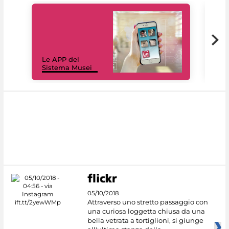
Il 
Le APP del
Mus
Sistema Musei
net
05/10/2018
Attraverso uno stretto passaggio con
una curiosa loggetta chiusa da una
bella vetrata a tortiglioni, si giunge