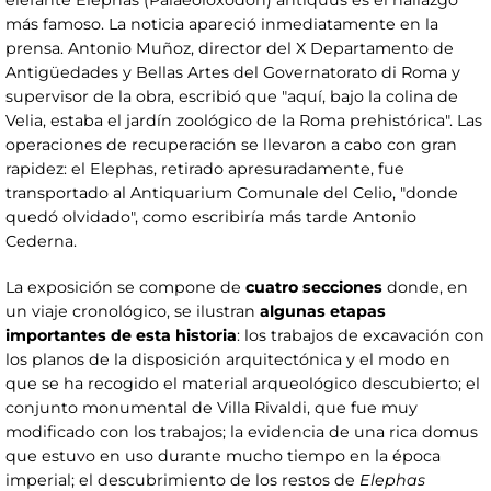
elefante Elephas (Palaeoloxodon) antiquus es el hallazgo
más famoso. La noticia apareció inmediatamente en la
prensa. Antonio Muñoz, director del X Departamento de
Antigüedades y Bellas Artes del Governatorato di Roma y
supervisor de la obra, escribió que "aquí, bajo la colina de
Velia, estaba el jardín zoológico de la Roma prehistórica". Las
operaciones de recuperación se llevaron a cabo con gran
rapidez: el Elephas, retirado apresuradamente, fue
transportado al Antiquarium Comunale del Celio, "donde
quedó olvidado", como escribiría más tarde Antonio
Cederna.
La exposición se compone de
cuatro secciones
donde, en
un viaje cronológico, se ilustran
algunas etapas
importantes de esta historia
: los trabajos de excavación con
los planos de la disposición arquitectónica y el modo en
que se ha recogido el material arqueológico descubierto; el
conjunto monumental de Villa Rivaldi, que fue muy
modificado con los trabajos; la evidencia de una rica domus
que estuvo en uso durante mucho tiempo en la época
imperial; el descubrimiento de los restos de
Elephas