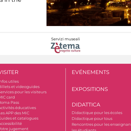
Servizi museali
VISITER
EVÉNEMENTS
nfos utiles
Billets et videoguides
EXPOSITIONS
ervices pour les visiteurs
MIC card
Roma Pass
DIDATTICA
Activités éducatives
Didactique pour les écoles
Les APP des MiC
Guides et catalogues
Didactique pour tous
ccessibilité
Rencontres pour les enseignant
Votre jugement
les étudiants