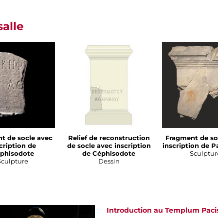
salle
t de socle avec
Relief de reconstruction
Fragment de so
cription de
de socle avec inscription
inscription de P
phisodote
de Céphisodote
Sculptur
Sculpture
Dessin
Introduction au Templum Paci