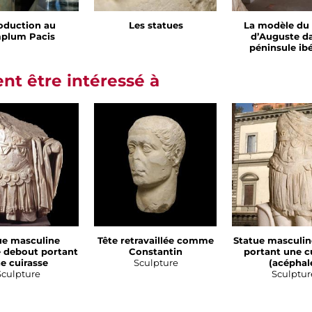
roduction au
Les statues
La modèle du
plum Pacis
d’Auguste da
péninsule ib
t être intéressé à
ue masculine
Tête retravaillée comme
Statue masculin
 debout portant
Constantin
portant une c
e cuirasse
Sculpture
(acéphal
Sculpture
Sculptur