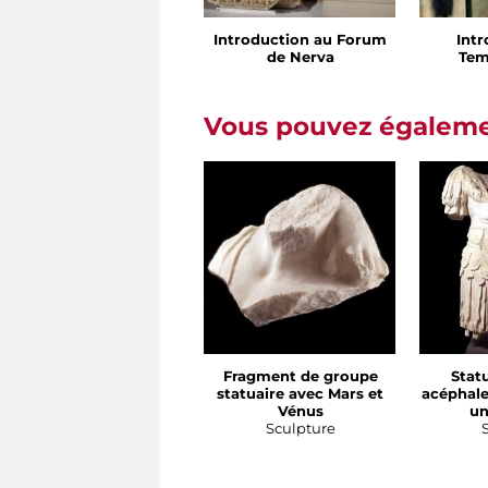
Introduction au Forum
Int
de Nerva
Tem
Vous pouvez égalemen
Fragment de groupe
Stat
statuaire avec Mars et
acéphale
Vénus
un
Sculpture