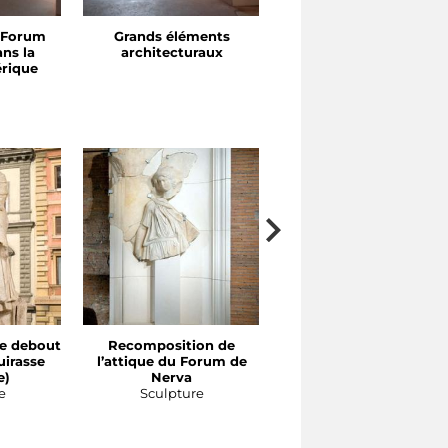
 Forum
Grands éléments
Portiques et exèdres
ns la
architecturaux
érique
e debout
Recomposition de
Recomposition d’une
uirasse
l’attique du Forum de
partition de l’ordre
e)
Nerva
attique des portiques d
e
Sculpture
Forum d’Auguste
Sculpture