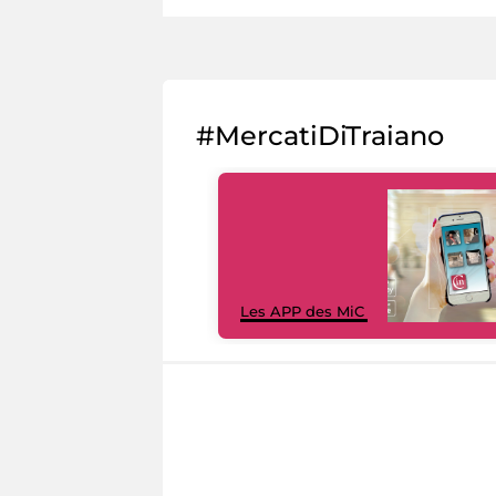
#MercatiDiTraiano
Les APP des MiC