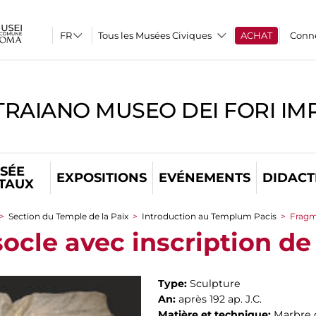
Tous les Musées Civiques
ACHAT
Conn
TRAIANO MUSEO DEI FORI IM
SÉE
EXPOSITIONS
EVÉNEMENTS
DIDACT
ITAUX
>
Section du Temple de la Paix
>
Introduction au Templum Pacis
>
Fragm
ocle avec inscription de
Type:
Sculpture
An:
après 192 ap. J.C.
Matière et technique:
Marbre 