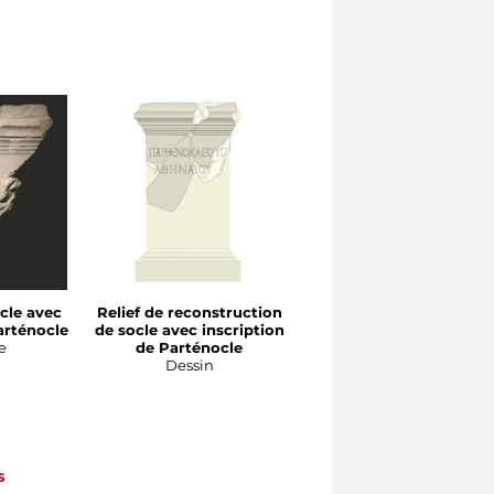
cle avec
Relief de reconstruction
Fragment de socle ave
arténocle
de socle avec inscription
inscription de Prassitel
e
de Parténocle
Sculpture
Dessin
s