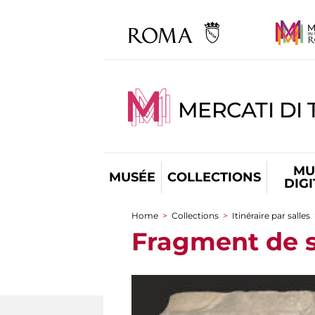
MERCATI DI 
MU
MUSÉE
COLLECTIONS
DIG
Home
>
Collections
>
Itinéraire par salles
You are here
Fragment de s