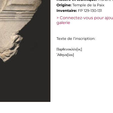
Origine:
Temple de la Paix
Inventaire:
FP 129-130-131
> Connectez-vous pour ajou
galerie
Texte de l’inscription:
Παρθεvοκλέο[υς]
’Aθηvα[ίου]