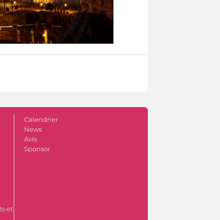
Calendrier
News
Avis
Sponsor
s et