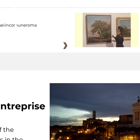
eiincomuneroma
ntreprise
f the
s in the