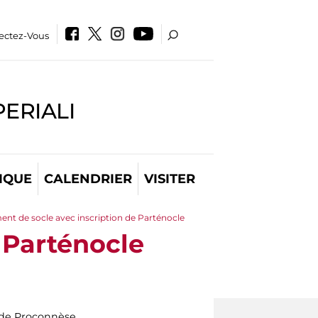
ectez-Vous
PERIALI
IQUE
CALENDRIER
VISITER
ent de socle avec inscription de Parténocle
 Parténocle
de Proconnèse