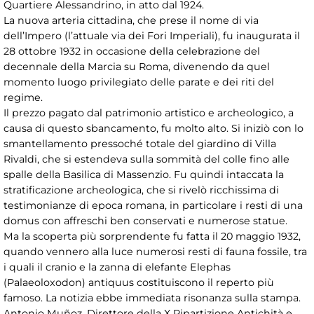
Quartiere Alessandrino, in atto dal 1924.
La nuova arteria cittadina, che prese il nome di via
dell’Impero (l’attuale via dei Fori Imperiali), fu inaugurata il
28 ottobre 1932 in occasione della celebrazione del
decennale della Marcia su Roma, divenendo da quel
momento luogo privilegiato delle parate e dei riti del
regime.
Il prezzo pagato dal patrimonio artistico e archeologico, a
causa di questo sbancamento, fu molto alto. Si iniziò con lo
smantellamento pressoché totale del giardino di Villa
Rivaldi, che si estendeva sulla sommità del colle fino alle
spalle della Basilica di Massenzio. Fu quindi intaccata la
stratificazione archeologica, che si rivelò ricchissima di
testimonianze di epoca romana, in particolare i resti di una
domus con affreschi ben conservati e numerose statue.
Ma la scoperta più sorprendente fu fatta il 20 maggio 1932,
quando vennero alla luce numerosi resti di fauna fossile, tra
i quali il cranio e la zanna di elefante Elephas
(Palaeoloxodon) antiquus costituiscono il reperto più
famoso. La notizia ebbe immediata risonanza sulla stampa.
Antonio Muñoz, Direttore della X Ripartizione Antichità e