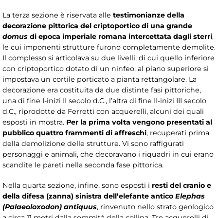
La terza sezione è riservata alle
testimonianze della
decorazione pittorica del criptoportico di una grande
domus
di epoca imperiale romana intercettata dagli sterri
,
le cui imponenti strutture furono completamente demolite.
Il complesso si articolava su due livelli, di cui quello inferiore
con criptoportico dotato di un ninfeo; al piano superiore si
impostava un cortile porticato a pianta rettangolare. La
decorazione era costituita da due distinte fasi pittoriche,
una di fine I-inizi II secolo d.C., l’altra di fine II-inizi III secolo
d.C., riprodotte da Ferretti con acquerelli, alcuni dei quali
esposti in mostra.
Per la prima volta vengono presentati al
pubblico quattro frammenti di affreschi
, recuperati prima
della demolizione delle strutture. Vi sono raffigurati
personaggi e animali, che decoravano i riquadri in cui erano
scandite le pareti nella seconda fase pittorica.
Nella quarta sezione, infine, sono esposti i
resti del cranio e
della difesa (zanna) sinistra dell’elefante antico
Elephas
(Palaeoloxodon) antiquus
, rinvenuto nello strato geologico
a circa 11 metri dalla sommità della collina. Tre acquerelli di