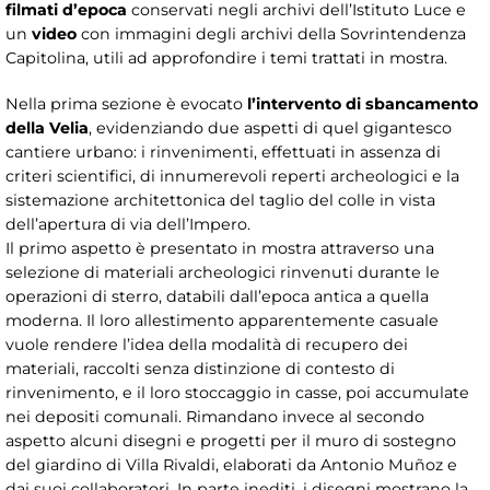
filmati d’epoca
conservati negli archivi dell’Istituto Luce e
un
video
con immagini degli archivi della Sovrintendenza
Capitolina, utili ad approfondire i temi trattati in mostra.
Nella prima sezione è evocato
l’intervento di sbancamento
della Velia
, evidenziando due aspetti di quel gigantesco
cantiere urbano: i rinvenimenti, effettuati in assenza di
criteri scientifici, di innumerevoli reperti archeologici e la
sistemazione architettonica del taglio del colle in vista
dell’apertura di via dell’Impero.
Il primo aspetto è presentato in mostra attraverso una
selezione di materiali archeologici rinvenuti durante le
operazioni di sterro, databili dall’epoca antica a quella
moderna. Il loro allestimento apparentemente casuale
vuole rendere l’idea della modalità di recupero dei
materiali, raccolti senza distinzione di contesto di
rinvenimento, e il loro stoccaggio in casse, poi accumulate
nei depositi comunali. Rimandano invece al secondo
aspetto alcuni disegni e progetti per il muro di sostegno
del giardino di Villa Rivaldi, elaborati da Antonio Muñoz e
dai suoi collaboratori. In parte inediti, i disegni mostrano la