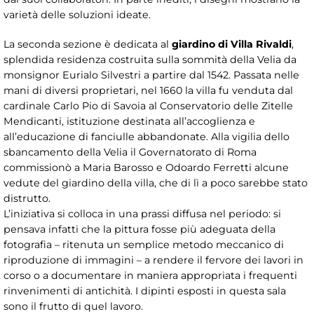
varietà delle soluzioni ideate.
La seconda sezione è dedicata al
giardino di Villa Rivaldi
,
splendida residenza costruita sulla sommità della Velia da
monsignor Eurialo Silvestri a partire dal 1542. Passata nelle
mani di diversi proprietari, nel 1660 la villa fu venduta dal
cardinale Carlo Pio di Savoia al Conservatorio delle Zitelle
Mendicanti, istituzione destinata all’accoglienza e
all’educazione di fanciulle abbandonate. Alla vigilia dello
sbancamento della Velia il Governatorato di Roma
commissionò a Maria Barosso e Odoardo Ferretti alcune
vedute del giardino della villa, che di lì a poco sarebbe stato
distrutto.
L’iniziativa si colloca in una prassi diffusa nel periodo: si
pensava infatti che la pittura fosse più adeguata della
fotografia – ritenuta un semplice metodo meccanico di
riproduzione di immagini – a rendere il fervore dei lavori in
corso o a documentare in maniera appropriata i frequenti
rinvenimenti di antichità. I dipinti esposti in questa sala
sono il frutto di quel lavoro.