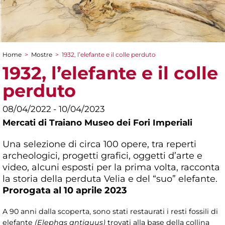
Home
>
Mostre
>
1932, l’elefante e il colle perduto
Tu sei qui
1932, l’elefante e il colle
perduto
08/04/2022 - 10/04/2023
Mercati di Traiano Museo dei Fori Imperiali
Una selezione di circa 100 opere, tra reperti
archeologici, progetti grafici, oggetti d’arte e
video, alcuni esposti per la prima volta, racconta
la storia della perduta Velia e del “suo” elefante.
Prorogata al 10 aprile 2023
A 90 anni dalla scoperta, sono stati restaurati i resti fossili di
elefante
(Elephas antiquus)
trovati alla base della collina