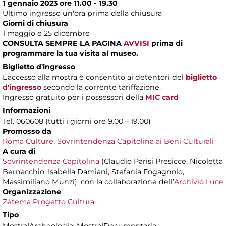
1 gennaio 2023 ore 11.00 - 19.30
Ultimo ingresso un'ora prima della chiusura
Giorni di chiusura
1 maggio e 25 dicembre
CONSULTA SEMPRE LA PAGINA
AVVISI
prima di
programmare la tua visita al museo.
Biglietto d'ingresso
L’accesso alla mostra è consentito ai detentori del
biglietto
d'ingresso
secondo la corrente tariffazione.
Ingresso gratuito per i possessori della
MIC card
Informazioni
Tel. 060608 (tutti i giorni ore 9.00 – 19.00)
Promosso da
Roma Culture, Sovrintendenza Capitolina ai Beni Culturali
A cura di
Sovrintendenza Capitolina
(Claudio Parisi Presicce, Nicoletta
Bernacchio, Isabella Damiani, Stefania Fogagnolo,
Massimiliano Munzi), con la collaborazione dell’
Archivio Luce
Organizzazione
Zètema Progetto Cultura
Tipo
Mostra|Archeologia, Mostra|Documentaria