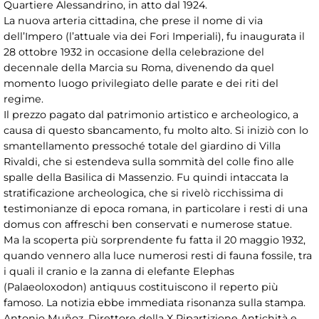
Quartiere Alessandrino, in atto dal 1924.
La nuova arteria cittadina, che prese il nome di via
dell’Impero (l’attuale via dei Fori Imperiali), fu inaugurata il
28 ottobre 1932 in occasione della celebrazione del
decennale della Marcia su Roma, divenendo da quel
momento luogo privilegiato delle parate e dei riti del
regime.
Il prezzo pagato dal patrimonio artistico e archeologico, a
causa di questo sbancamento, fu molto alto. Si iniziò con lo
smantellamento pressoché totale del giardino di Villa
Rivaldi, che si estendeva sulla sommità del colle fino alle
spalle della Basilica di Massenzio. Fu quindi intaccata la
stratificazione archeologica, che si rivelò ricchissima di
testimonianze di epoca romana, in particolare i resti di una
domus con affreschi ben conservati e numerose statue.
Ma la scoperta più sorprendente fu fatta il 20 maggio 1932,
quando vennero alla luce numerosi resti di fauna fossile, tra
i quali il cranio e la zanna di elefante Elephas
(Palaeoloxodon) antiquus costituiscono il reperto più
famoso. La notizia ebbe immediata risonanza sulla stampa.
Antonio Muñoz, Direttore della X Ripartizione Antichità e