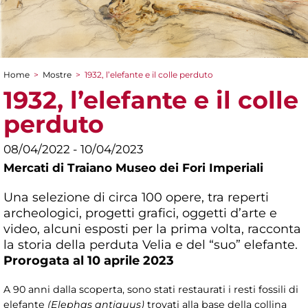
Home
>
Mostre
>
1932, l’elefante e il colle perduto
Tu sei qui
1932, l’elefante e il colle
perduto
08/04/2022 - 10/04/2023
Mercati di Traiano Museo dei Fori Imperiali
Una selezione di circa 100 opere, tra reperti
archeologici, progetti grafici, oggetti d’arte e
video, alcuni esposti per la prima volta, racconta
la storia della perduta Velia e del “suo” elefante.
Prorogata al 10 aprile 2023
A 90 anni dalla scoperta, sono stati restaurati i resti fossili di
elefante
(Elephas antiquus)
trovati alla base della collina