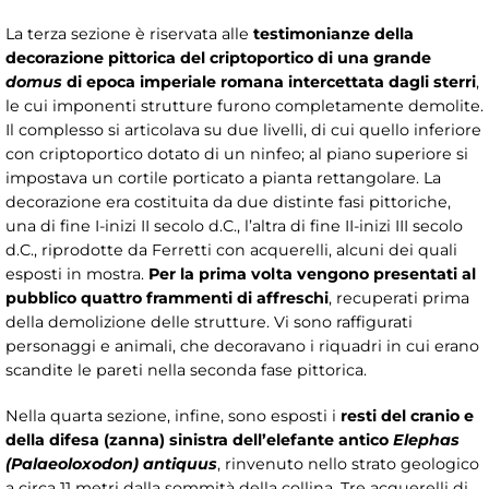
La terza sezione è riservata alle
testimonianze della
decorazione pittorica del criptoportico di una grande
domus
di epoca imperiale romana intercettata dagli sterri
,
le cui imponenti strutture furono completamente demolite.
Il complesso si articolava su due livelli, di cui quello inferiore
con criptoportico dotato di un ninfeo; al piano superiore si
impostava un cortile porticato a pianta rettangolare. La
decorazione era costituita da due distinte fasi pittoriche,
una di fine I-inizi II secolo d.C., l’altra di fine II-inizi III secolo
d.C., riprodotte da Ferretti con acquerelli, alcuni dei quali
esposti in mostra.
Per la prima volta vengono presentati al
pubblico quattro frammenti di affreschi
, recuperati prima
della demolizione delle strutture. Vi sono raffigurati
personaggi e animali, che decoravano i riquadri in cui erano
scandite le pareti nella seconda fase pittorica.
Nella quarta sezione, infine, sono esposti i
resti del cranio e
della difesa (zanna) sinistra dell’elefante antico
Elephas
(Palaeoloxodon) antiquus
, rinvenuto nello strato geologico
a circa 11 metri dalla sommità della collina. Tre acquerelli di