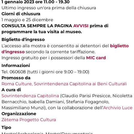
1 gennaio 2023 ore 11.00 - 19.30
Ultimo ingresso un'ora prima della chiusura
Giorni di chiusura
1 maggio e 25 dicembre
CONSULTA SEMPRE LA PAGINA
AVVISI
prima di
programmare la tua visita al museo.
Biglietto d'ingresso
L’accesso alla mostra è consentito ai detentori del
biglietto
d'ingresso
secondo la corrente tariffazione.
Ingresso gratuito per i possessori della
MIC card
Informazioni
Tel. 060608 (tutti i giorni ore 9.00 – 19.00)
Promosso da
Roma Culture, Sovrintendenza Capitolina ai Beni Culturali
A cura di
Sovrintendenza Capitolina
(Claudio Parisi Presicce, Nicoletta
Bernacchio, Isabella Damiani, Stefania Fogagnolo,
Massimiliano Munzi), con la collaborazione dell’
Archivio Luce
Organizzazione
Zètema Progetto Cultura
Tipo
Mostra|Archeologia, Mostra|Documentaria