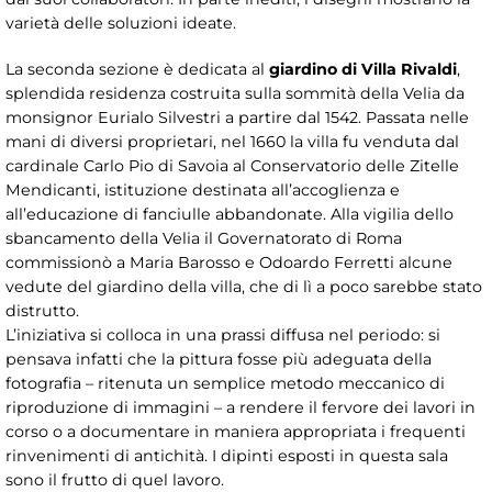
varietà delle soluzioni ideate.
La seconda sezione è dedicata al
giardino di Villa Rivaldi
,
splendida residenza costruita sulla sommità della Velia da
monsignor Eurialo Silvestri a partire dal 1542. Passata nelle
mani di diversi proprietari, nel 1660 la villa fu venduta dal
cardinale Carlo Pio di Savoia al Conservatorio delle Zitelle
Mendicanti, istituzione destinata all’accoglienza e
all’educazione di fanciulle abbandonate. Alla vigilia dello
sbancamento della Velia il Governatorato di Roma
commissionò a Maria Barosso e Odoardo Ferretti alcune
vedute del giardino della villa, che di lì a poco sarebbe stato
distrutto.
L’iniziativa si colloca in una prassi diffusa nel periodo: si
pensava infatti che la pittura fosse più adeguata della
fotografia – ritenuta un semplice metodo meccanico di
riproduzione di immagini – a rendere il fervore dei lavori in
corso o a documentare in maniera appropriata i frequenti
rinvenimenti di antichità. I dipinti esposti in questa sala
sono il frutto di quel lavoro.