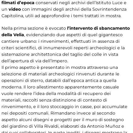
filmati d’epoca
conservati negli archivi dell’Istituto Luce e
un
video
con immagini degli archivi della Sovrintendenza
Capitolina, utili ad approfondire i temi trattati in mostra.
Nella prima sezione è evocato
l’intervento di sbancamento
della Velia
, evidenziando due aspetti di quel gigantesco
cantiere urbano: i rinvenimenti, effettuati in assenza di
criteri scientifici, di innumerevoli reperti archeologici e la
sistemazione architettonica del taglio del colle in vista
dell’apertura di via dell’Impero.
Il primo aspetto è presentato in mostra attraverso una
selezione di materiali archeologici rinvenuti durante le
operazioni di sterro, databili dall’epoca antica a quella
moderna. Il loro allestimento apparentemente casuale
vuole rendere l’idea della modalità di recupero dei
materiali, raccolti senza distinzione di contesto di
rinvenimento, e il loro stoccaggio in casse, poi accumulate
nei depositi comunali. Rimandano invece al secondo
aspetto alcuni disegni e progetti per il muro di sostegno
del giardino di Villa Rivaldi, elaborati da Antonio Muñoz e
dai suoi collaboratori. In parte inediti, i disegni mostrano la