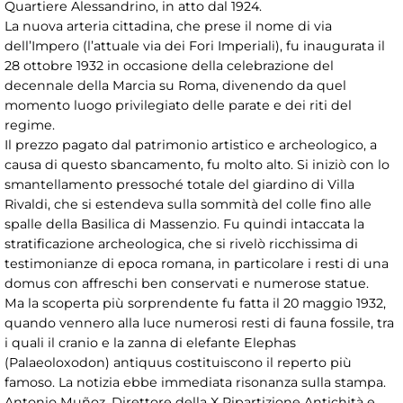
Quartiere Alessandrino, in atto dal 1924.
La nuova arteria cittadina, che prese il nome di via
dell’Impero (l’attuale via dei Fori Imperiali), fu inaugurata il
28 ottobre 1932 in occasione della celebrazione del
decennale della Marcia su Roma, divenendo da quel
momento luogo privilegiato delle parate e dei riti del
regime.
Il prezzo pagato dal patrimonio artistico e archeologico, a
causa di questo sbancamento, fu molto alto. Si iniziò con lo
smantellamento pressoché totale del giardino di Villa
Rivaldi, che si estendeva sulla sommità del colle fino alle
spalle della Basilica di Massenzio. Fu quindi intaccata la
stratificazione archeologica, che si rivelò ricchissima di
testimonianze di epoca romana, in particolare i resti di una
domus con affreschi ben conservati e numerose statue.
Ma la scoperta più sorprendente fu fatta il 20 maggio 1932,
quando vennero alla luce numerosi resti di fauna fossile, tra
i quali il cranio e la zanna di elefante Elephas
(Palaeoloxodon) antiquus costituiscono il reperto più
famoso. La notizia ebbe immediata risonanza sulla stampa.
Antonio Muñoz, Direttore della X Ripartizione Antichità e