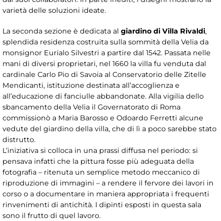
varietà delle soluzioni ideate.
La seconda sezione è dedicata al
giardino di Villa Rivaldi
,
splendida residenza costruita sulla sommità della Velia da
monsignor Eurialo Silvestri a partire dal 1542. Passata nelle
mani di diversi proprietari, nel 1660 la villa fu venduta dal
cardinale Carlo Pio di Savoia al Conservatorio delle Zitelle
Mendicanti, istituzione destinata all’accoglienza e
all’educazione di fanciulle abbandonate. Alla vigilia dello
sbancamento della Velia il Governatorato di Roma
commissionò a Maria Barosso e Odoardo Ferretti alcune
vedute del giardino della villa, che di lì a poco sarebbe stato
distrutto.
L’iniziativa si colloca in una prassi diffusa nel periodo: si
pensava infatti che la pittura fosse più adeguata della
fotografia – ritenuta un semplice metodo meccanico di
riproduzione di immagini – a rendere il fervore dei lavori in
corso o a documentare in maniera appropriata i frequenti
rinvenimenti di antichità. I dipinti esposti in questa sala
sono il frutto di quel lavoro.