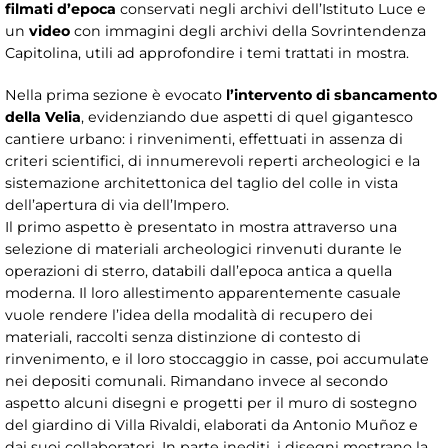
filmati d’epoca
conservati negli archivi dell’Istituto Luce e
un
video
con immagini degli archivi della Sovrintendenza
Capitolina, utili ad approfondire i temi trattati in mostra.
Nella prima sezione è evocato
l’intervento di sbancamento
della Velia
, evidenziando due aspetti di quel gigantesco
cantiere urbano: i rinvenimenti, effettuati in assenza di
criteri scientifici, di innumerevoli reperti archeologici e la
sistemazione architettonica del taglio del colle in vista
dell’apertura di via dell’Impero.
Il primo aspetto è presentato in mostra attraverso una
selezione di materiali archeologici rinvenuti durante le
operazioni di sterro, databili dall’epoca antica a quella
moderna. Il loro allestimento apparentemente casuale
vuole rendere l’idea della modalità di recupero dei
materiali, raccolti senza distinzione di contesto di
rinvenimento, e il loro stoccaggio in casse, poi accumulate
nei depositi comunali. Rimandano invece al secondo
aspetto alcuni disegni e progetti per il muro di sostegno
del giardino di Villa Rivaldi, elaborati da Antonio Muñoz e
dai suoi collaboratori. In parte inediti, i disegni mostrano la