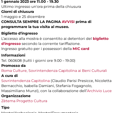
1 gennaio 2023 ore 11.00 - 19.30
Ultimo ingresso un'ora prima della chiusura
Giorni di chiusura
1 maggio e 25 dicembre
CONSULTA SEMPRE LA PAGINA
AVVISI
prima di
programmare la tua visita al museo.
Biglietto d'ingresso
L’accesso alla mostra è consentito ai detentori del
biglietto
d'ingresso
secondo la corrente tariffazione.
Ingresso gratuito per i possessori della
MIC card
Informazioni
Tel. 060608 (tutti i giorni ore 9.00 – 19.00)
Promosso da
Roma Culture, Sovrintendenza Capitolina ai Beni Culturali
A cura di
Sovrintendenza Capitolina
(Claudio Parisi Presicce, Nicoletta
Bernacchio, Isabella Damiani, Stefania Fogagnolo,
Massimiliano Munzi), con la collaborazione dell’
Archivio Luce
Organizzazione
Zètema Progetto Cultura
Tipo
Mostra|Archeologia, Mostra|Documentaria