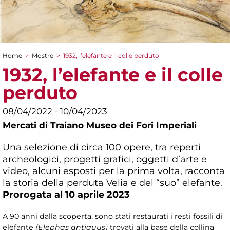
Home
>
Mostre
>
1932, l’elefante e il colle perduto
Tu sei qui
1932, l’elefante e il colle
perduto
08/04/2022 - 10/04/2023
Mercati di Traiano Museo dei Fori Imperiali
Una selezione di circa 100 opere, tra reperti
archeologici, progetti grafici, oggetti d’arte e
video, alcuni esposti per la prima volta, racconta
la storia della perduta Velia e del “suo” elefante.
Prorogata al 10 aprile 2023
A 90 anni dalla scoperta, sono stati restaurati i resti fossili di
elefante
(Elephas antiquus)
trovati alla base della collina