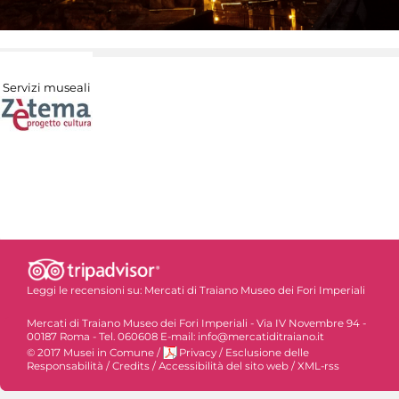
Servizi museali
Leggi le recensioni su:
Mercati di Traiano Museo dei Fori Imperiali
Mercati di Traiano Museo dei Fori Imperiali - Via IV Novembre 94 -
00187 Roma - Tel. 060608 E-mail: info@mercatiditraiano.it
© 2017 Musei in Comune
/
Privacy
/
Esclusione delle
Responsabilità
/
Credits
/
Accessibilità del sito web
/
XML-rss