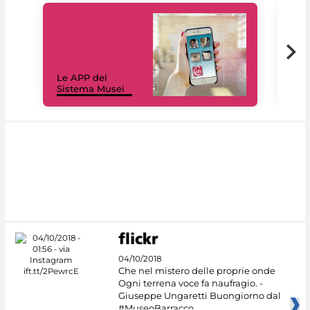
Il 
Le APP del
Mus
Sistema Musei
net
04/10/2018
Che nel mistero delle proprie onde
Ogni terrena voce fa naufragio. -
Giuseppe Ungaretti Buongiorno dal
#MuseoBarracco