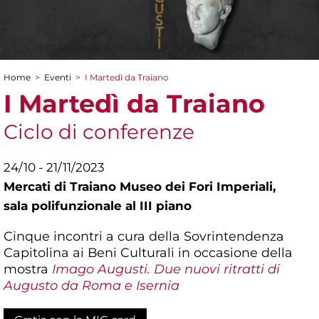
Home
>
Eventi
>
I Martedì da Traiano
Tu sei qui
I Martedì da Traiano
Ciclo di conferenze
24/10 - 21/11/2023
Mercati di Traiano Museo dei Fori Imperiali,
sala polifunzionale al III piano
Cinque incontri a cura della Sovrintendenza
Capitolina ai Beni Culturali in occasione della
mostra
Imago Augusti. Due nuovi ritratti di
Augusto da Roma e Isernia