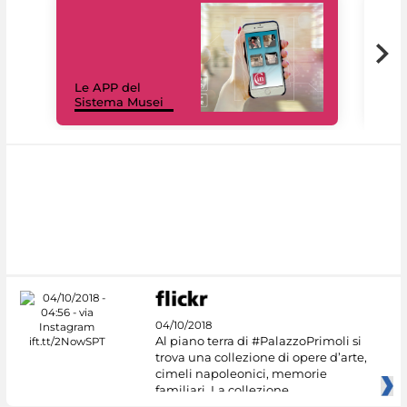
Il 
Le APP del
Mus
Sistema Musei
net
04/10/2018
Al piano terra di #PalazzoPrimoli si
trova una collezione di opere d’arte,
cimeli napoleonici, memorie
familiari. La collezione