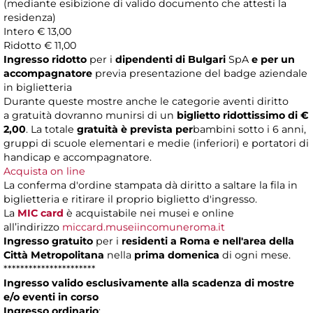
(mediante esibizione di valido documento che attesti la
residenza)
Intero € 13,00
Ridotto € 11,00
Ingresso ridotto
per i
dipendenti di Bulgari
SpA
e per un
accompagnatore
previa presentazione del badge aziendale
in biglietteria
Durante queste mostre anche le categorie aventi diritto
a
gratuità dovranno munirsi di un
biglietto ridottissimo di €
2,00
. La totale
gratuità è prevista per
bambini sotto i 6 anni,
gruppi di scuole elementari e medie (inferiori) e portatori di
handicap e accompagnatore.
Acquista on line
La conferma d'ordine stampata dà diritto a saltare la fila in
biglietteria e ritirare il proprio biglietto d'ingresso.
La
MIC card
è acquistabile nei musei e online
all’indirizzo
miccard.museiincomuneroma.it
Ingresso gratuito
per i
residenti a Roma e nell'area della
Città Metropolitana
nella
prima domenica
di ogni mese.
**********************
Ingresso valido esclusivamente alla scadenza di mostre
e/o eventi in corso
Ingresso ordinario
: