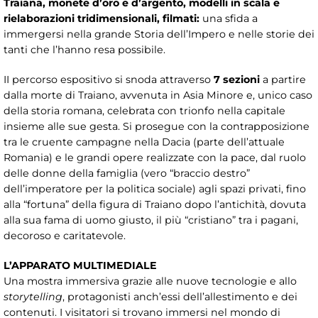
Traiana, monete d’oro e d’argento, modelli in scala e
rielaborazioni tridimensionali, filmati:
una sfida a
immergersi nella grande Storia dell’Impero e nelle storie dei
tanti che l’hanno resa possibile.
II percorso espositivo si snoda attraverso
7 sezioni
a partire
dalla morte di Traiano, avvenuta in Asia Minore e, unico caso
della storia romana, celebrata con trionfo nella capitale
insieme alle sue gesta. Si prosegue con la contrapposizione
tra le cruente campagne nella Dacia (parte dell’attuale
Romania) e le grandi opere realizzate con la pace, dal ruolo
delle donne della famiglia (vero “braccio destro”
dell’imperatore per la politica sociale) agli spazi privati, fino
alla “fortuna” della figura di Traiano dopo l’antichità, dovuta
alla sua fama di uomo giusto, il più “cristiano” tra i pagani,
decoroso e caritatevole.
L’APPARATO MULTIMEDIALE
Una mostra immersiva grazie alle nuove tecnologie e allo
storytelling
, protagonisti anch’essi dell’allestimento e dei
contenuti. I visitatori si trovano immersi nel mondo di