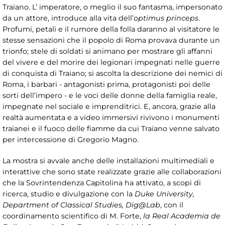
Traiano. L’ imperatore, o meglio il suo fantasma, impersonato
da un attore, introduce alla vita dell’
optimus
princeps
.
Profumi, petali e il rumore della folla daranno al visitatore le
stesse sensazioni che il popolo di Roma provava durante un
trionfo; stele di soldati si animano per mostrare gli affanni
del vivere e del morire dei legionari impegnati nelle guerre
di conquista di Traiano; si ascolta la descrizione dei nemici di
Roma, i barbari - antagonisti prima, protagonisti poi delle
sorti dell’impero - e le voci delle donne della famiglia reale,
impegnate nel sociale e imprenditrici. E, ancora, grazie alla
realtà aumentata e a video immersivi rivivono i monumenti
traianei e il fuoco delle fiamme da cui Traiano venne salvato
per intercessione di Gregorio Magno.
La mostra si avvale anche delle installazioni multimediali e
interattive che sono state realizzate grazie alle collaborazioni
che la Sovrintendenza Capitolina ha attivato, a scopi di
ricerca, studio e divulgazione con la
Duke University,
Department of Classical Studies, Dig@Lab
, con il
coordinamento scientifico di M. Forte,
la Real Academia de