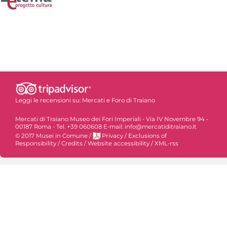
Leggi le recensioni su:
Mercati e Foro di Traiano
Mercati di Traiano Museo dei Fori Imperiali - Via IV Novembre 94 -
00187 Roma - Tel. +39 060608 E-mail: info@mercatiditraiano.it
© 2017 Musei in Comune
/
Privacy
/
Exclusions of
Responsibility
/
Credits
/
Website accessibility
/
XML-rss