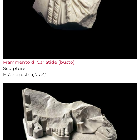
Frammento di Cariatide (busto)
Sculpture
Età augustea, 2 a.C.