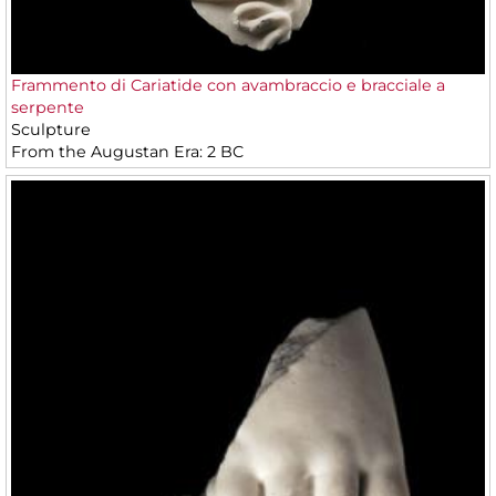
Frammento di Cariatide con avambraccio e bracciale a
serpente
Sculpture
From the Augustan Era: 2 BC