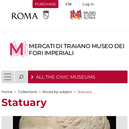
PURCHASE
Log In
MERCATI DI TRAIANO MUSEO DEI
FORI IMPERIALI
ALL THE CIVIC MUSEUMS
Home
>
Collections
>
Route by subject
>
Statuary
You are here
Statuary