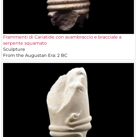
Frammenti di Cariatide con avambraccio e bracciale a
serpente squamato
Sculpture
From the Augustan Era: 2 BC