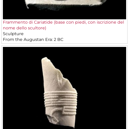
Frammento di Cariatide (base con piedi, con iscrizione del
nome dello scultore)
Sculpture
From the Augustan Era: 2 BC