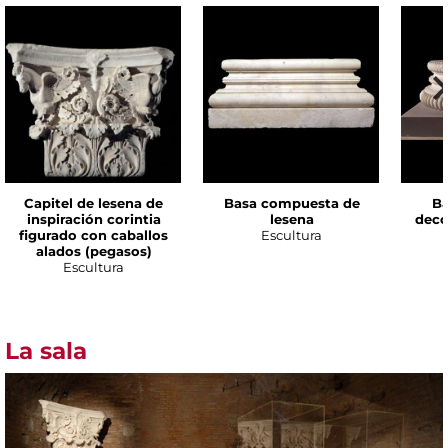
Capitel de lesena de
Basa compuesta de
B
inspiración corintia
lesena
deco
figurado con caballos
Escultura
alados (pegasos)
Escultura
La sala