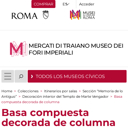
COMPRAR
Acceder
MERCATI DI TRAIANO MUSEO DEI
FORI IMPERIALI
TODOS LOS MUSEOS CÍVICOS
Home
>
Colecciones
>
Itinerarios por salas
>
Sección “Memoria de lo
You are here
Antiguo”
>
Decoración interior del Templo de Marte Vengador
>
Basa
compuesta decorada de columna
Basa compuesta
decorada de columna