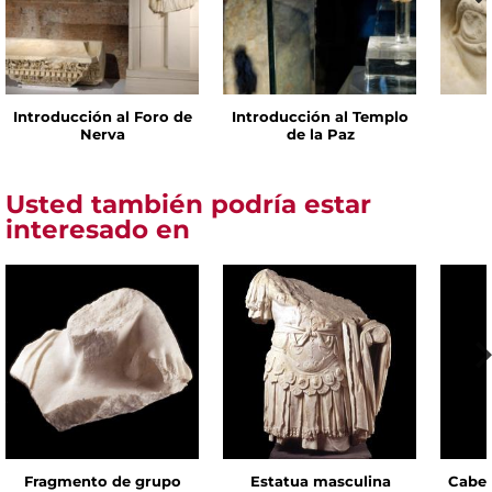
Introducción al Foro de
Introducción al Templo
Nerva
de la Paz
Usted también podría estar
interesado en
Fragmento de grupo
Estatua masculina
Cabez