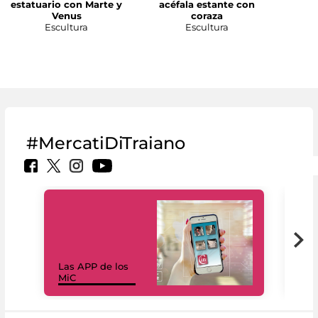
estatuario con Marte y
acéfala estante con
Venus
coraza
Escultura
Escultura
#MercatiDiTraiano
Las APP de los
I Mi
MiC
net