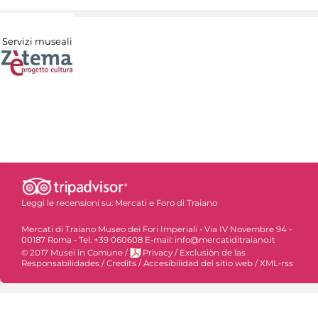
Servizi museali
Leggi le recensioni su:
Mercati e Foro di Traiano
Mercati di Traiano Museo dei Fori Imperiali - Via IV Novembre 94 -
00187 Roma - Tel. +39 060608 E-mail: info@mercatiditraiano.it
© 2017 Musei in Comune
/
Privacy
/
Exclusiòn de las
Responsabilidades
/
Credits
/
Accesibilidad del sitio web
/
XML-rss