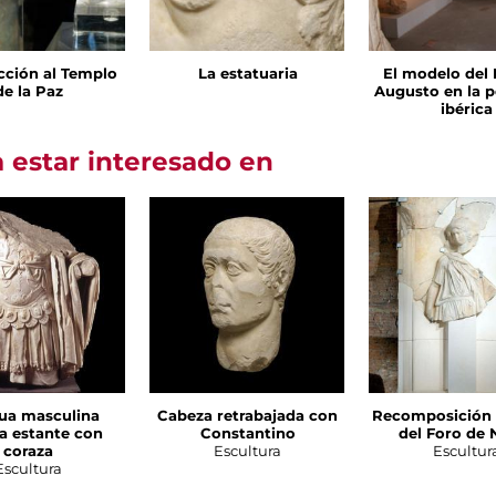
cción al Templo
La estatuaria
El modelo del 
de la Paz
Augusto en la p
ibérica
 estar interesado en
ua masculina
Cabeza retrabajada con
Recomposición d
la estante con
Constantino
del Foro de 
coraza
Escultura
Escultur
Escultura