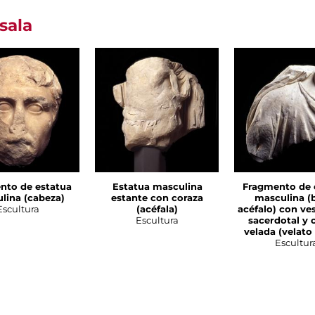
sala
nto de estatua
Estatua masculina
Fragmento de 
lina (cabeza)
estante con coraza
masculina (
Escultura
(acéfala)
acéfalo) con ve
Escultura
sacerdotal y 
velada (velato
Escultur