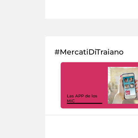
#MercatiDiTraiano
Las APP de los
MiC