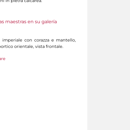
i in pietra calcarea.
as maestras en su galería
 imperiale con corazza e mantello,
ortico orientale, vista frontale.
are