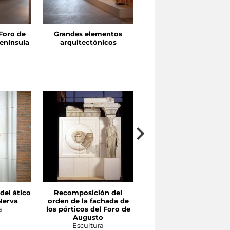
Foro de
Grandes elementos
Pórticos y exedras
enínsula
arquitectónicos
el ático
Recomposición del
Fragmento de basa de
Nerva
orden de la fachada de
estatua con inscripció
a
los pórticos del Foro de
de Eneas
Augusto
Escultura
Escultura