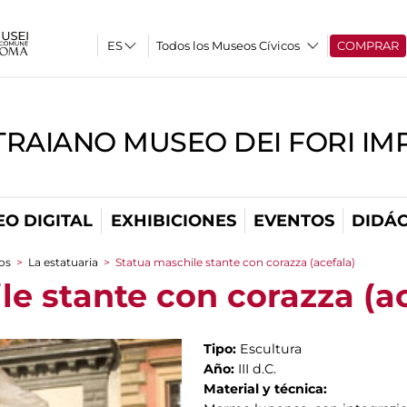
Todos los Museos Cívicos
COMPRAR
TRAIANO MUSEO DEI FORI IM
O DIGITAL
EXHIBICIONES
EVENTOS
DIDÁC
cos
>
La estatuaria
>
Statua maschile stante con corazza (acefala)
le stante con corazza (a
Tipo:
Escultura
Año:
III d.C.
Material y técnica: