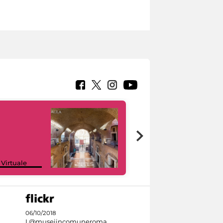
Google Arts &
 Virtuale
Culture
06/10/2018
I @museiincomuneroma