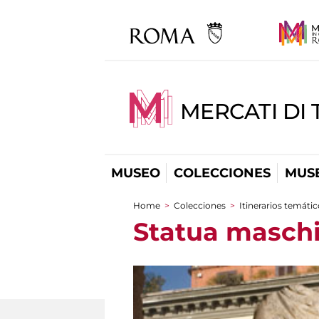
MERCATI DI 
MUSEO
COLECCIONES
MUSE
Home
>
Colecciones
>
Itinerarios temáti
You are here
Statua maschi