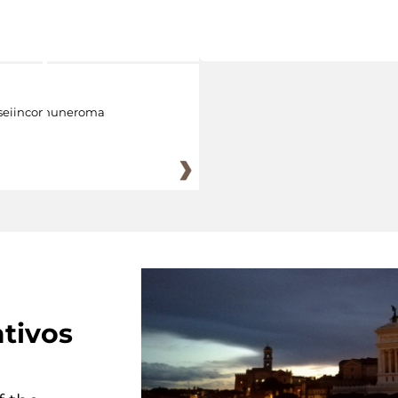
eiincomuneroma
tivos