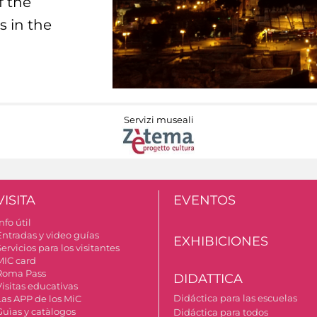
f the
s in the
Servizi museali
VISITA
EVENTOS
nfo útil
Entradas y video guías
EXHIBICIONES
ervicios para los visitantes
MIC card
Roma Pass
DIDATTICA
Visitas educativas
Didáctica para las escuelas
Las APP de los MiC
Guìas y catàlogos
Didáctica para todos