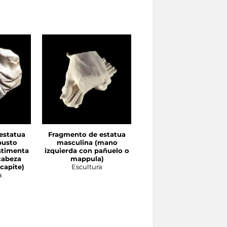
estatua
Fragmento de estatua
Fragmento de estatua
busto
masculina (mano
femenina estante
stimenta
izquierda con pañuelo o
(extremo inferior con
cabeza
mappula)
drapeado)
 capite)
Escultura
Escultura
a