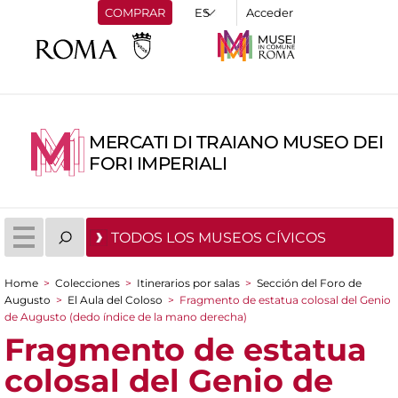
COMPRAR
Acceder
MERCATI DI TRAIANO MUSEO DEI
FORI IMPERIALI
TODOS LOS MUSEOS CÍVICOS
Home
>
Colecciones
>
Itinerarios por salas
>
Sección del Foro de
You are here
Augusto
>
El Aula del Coloso
>
Fragmento de estatua colosal del Genio
de Augusto (dedo índice de la mano derecha)
Fragmento de estatua
colosal del Genio de