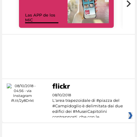
Las APP de los
I Mi
MiC
net
08/10/2018
L'area trapezoidale di #piazza del
#Campidoglio è delimitata dai due
edifici dei #MuseiCapitolini
contrapposti, che con le