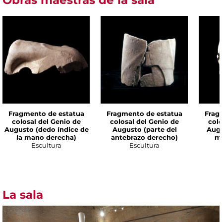
Obras maestras de la sala
Fragmento de estatua
Fragmento de estatua
Frag
colosal del Genio de
colosal del Genio de
colo
Augusto (dedo índice de
Augusto (parte del
Augu
la mano derecha)
antebrazo derecho)
m
Escultura
Escultura
La sala