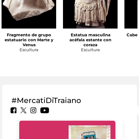
Fragmento de grupo
Estatua masculina
Cabez
estatuario con Marte y
acéfala estante con
Venus
coraza
Escultura
Escultura
#MercatiDiTraiano