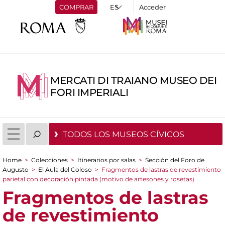
COMPRAR
Acceder
MERCATI DI TRAIANO MUSEO DEI
FORI IMPERIALI
TODOS LOS MUSEOS CÍVICOS
Home
>
Colecciones
>
Itinerarios por salas
>
Sección del Foro de
You are here
Augusto
>
El Aula del Coloso
>
Fragmentos de lastras de revestimiento
parietal con decoración pintada (motivo de artesones y rosetas)
Fragmentos de lastras
de revestimiento