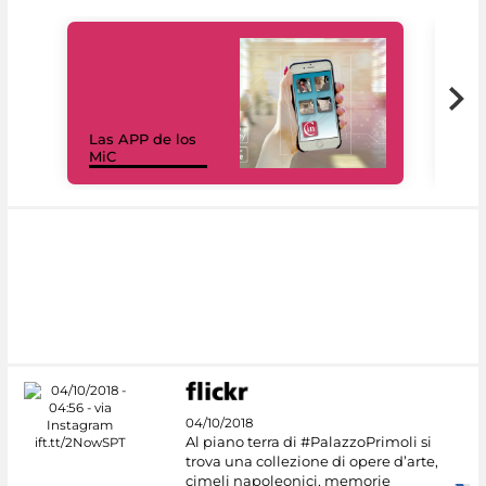
Las APP de los
I Mi
MiC
net
04/10/2018
Al piano terra di #PalazzoPrimoli si
trova una collezione di opere d’arte,
cimeli napoleonici, memorie