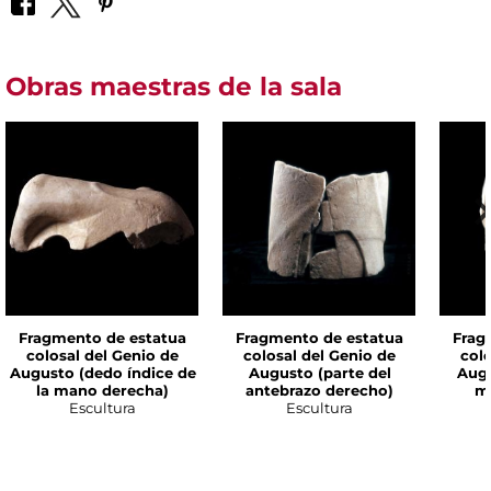
Obras maestras de la sala
Fragmento de estatua
Fragmento de estatua
Frag
colosal del Genio de
colosal del Genio de
colo
Augusto (dedo índice de
Augusto (parte del
Augu
la mano derecha)
antebrazo derecho)
m
Escultura
Escultura