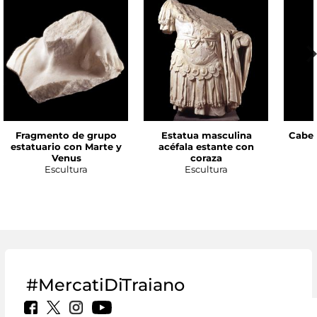
Fragmento de grupo
Estatua masculina
Cabez
estatuario con Marte y
acéfala estante con
Venus
coraza
Escultura
Escultura
#MercatiDiTraiano