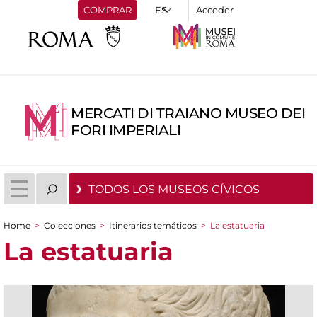
COMPRAR
Acceder
MERCATI DI TRAIANO MUSEO DEI
FORI IMPERIALI
TODOS LOS MUSEOS CÍVICOS
Home
>
Colecciones
>
Itinerarios temáticos
>
La estatuaria
You are here
La estatuaria