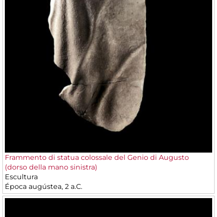
Frammento di statua colossale del Genio di Augusto
(dorso della mano sinistra)
Escultura
Época augústea, 2 a.C.