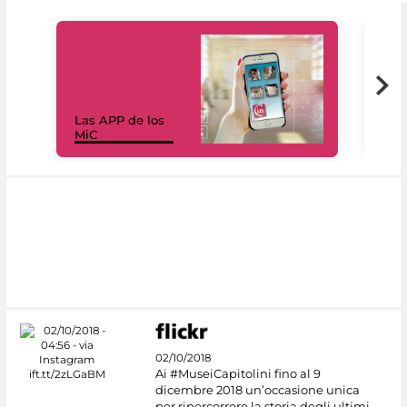
Las APP de los
I Mi
MiC
net
02/10/2018
Ai #MuseiCapitolini fino al 9
dicembre 2018 un’occasione unica
per ripercorrere la storia degli ultimi