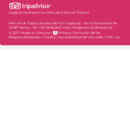
Leggi le recensioni su:
Mercati e Foro di Traiano
Mercati di Traiano Museo dei Fori Imperiali - Via IV Novembre 94 -
00187 Roma - Tel. +39 060608 E-mail: info@mercatiditraiano.it
© 2017 Musei in Comune
/
Privacy
/
Exclusiòn de las
Responsabilidades
/
Credits
/
Accesibilidad del sitio web
/
XML-rss