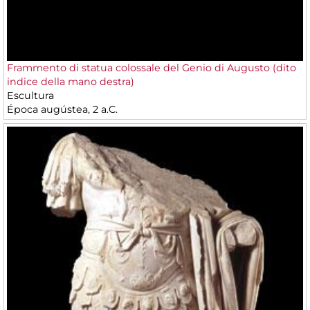
Frammento di statua colossale del Genio di Augusto (dito
indice della mano destra)
Escultura
Época augústea, 2 a.C.