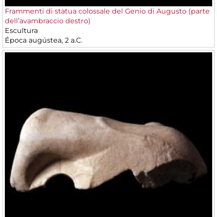
Frammenti di statua colossale del Genio di Augusto (parte
dell’avambraccio destro)
Escultura
Época augústea, 2 a.C.