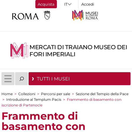
Acquista
Accedi
MERCATI DI TRAIANO MUSEO DEI
FORI IMPERIALI
TUTTI I MUSEI
Home
>
Collezioni
>
Percorsi per sale
>
Sezione del Tempio della Pace
Tu sei qui
>
Introduzione al Templum Pacis
>
Frammento di basamento con
iscrizione di Partenocle
Frammento di
basamento con