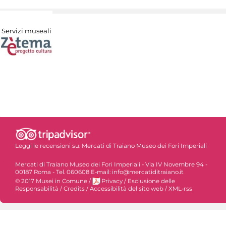
Servizi museali
Leggi le recensioni su:
Mercati di Traiano Museo dei Fori Imperiali
Mercati di Traiano Museo dei Fori Imperiali - Via IV Novembre 94 -
00187 Roma - Tel. 060608 E-mail: info@mercatiditraiano.it
© 2017 Musei in Comune
/
Privacy
/
Esclusione delle
Responsabilità
/
Credits
/
Accessibilità del sito web
/
XML-rss