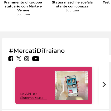
Frammento di gruppo
Statua maschile acefala
Test
statuario con Marte e
stante con corazza
Venere
Scultura
Scultura
#MercatiDiTraiano
Il 
Le APP del
Mus
Sistema Musei
net