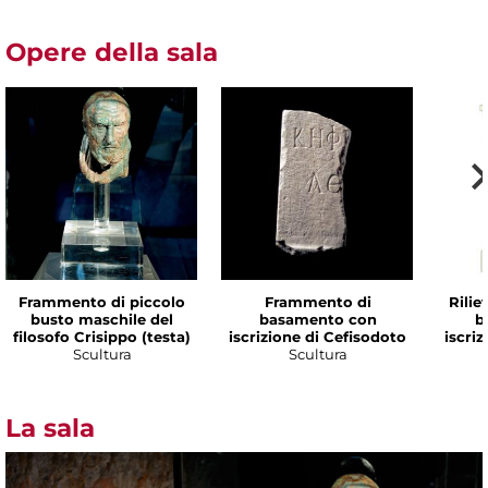
Opere della sala
Frammento di piccolo
Frammento di
Rilie
busto maschile del
basamento con
b
filosofo Crisippo (testa)
iscrizione di Cefisodoto
iscri
Scultura
Scultura
La sala