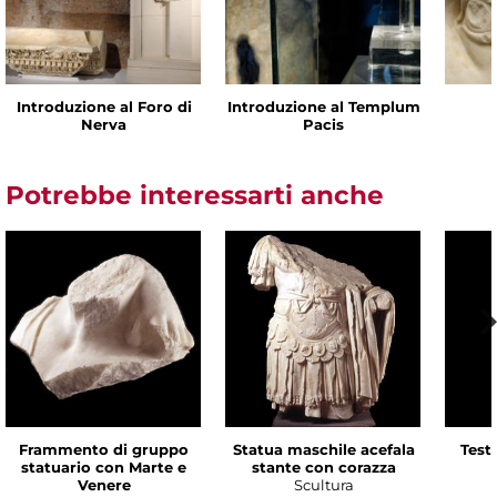
Introduzione al Foro di
Introduzione al Templum
Nerva
Pacis
Potrebbe interessarti anche
Frammento di gruppo
Statua maschile acefala
Test
statuario con Marte e
stante con corazza
Venere
Scultura