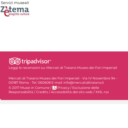
Servizi museali
Leggi le recensioni su:
Mercati di Traiano Museo dei Fori Imperiali
Mercati di Traiano Museo dei Fori Imperiali - Via IV Novembre 94 -
00187 Roma - Tel. 060608 E-mail: info@mercatiditraiano.it
© 2017 Musei in Comune
/
Privacy
/
Esclusione delle
Responsabilità
/
Credits
/
Accessibilità del sito web
/
XML-rss