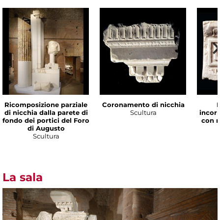
Ricomposizione parziale
Coronamento di nicchia
di nicchia dalla parete di
Scultura
incorn
fondo dei portici del Foro
con 
di Augusto
Scultura
La sala