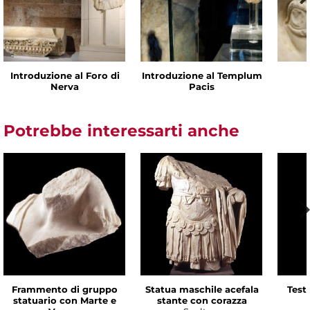
Introduzione al Foro di
Introduzione al Templum
Nerva
Pacis
Potrebbe interessarti anche
Frammento di gruppo
Statua maschile acefala
Test
statuario con Marte e
stante con corazza