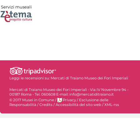
Servizi museali
Leggi le recensioni su:
Mercati di Traiano Museo dei Fori Imperiali
Mercati di Traiano Museo dei Fori Imperiali - Via IV Novembre 94 -
00187 Roma - Tel. 060608 E-mail: info@mercatiditraiano.it
© 2017 Musei in Comune
/
Privacy
/
Esclusione delle
Responsabilità
/
Credits
/
Accessibilità del sito web
/
XML-rss