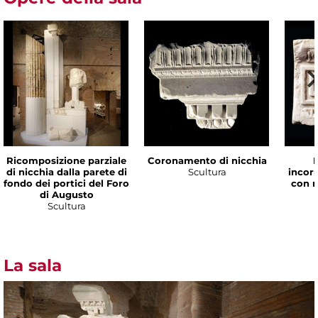
Ricomposizione parziale
Coronamento di nicchia
di nicchia dalla parete di
Scultura
incorn
fondo dei portici del Foro
con 
di Augusto
Scultura
La sala