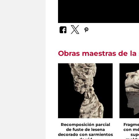
Obras maestras de la 
Recomposición parcial
Fragme
de fuste de lesena
con mé
decorado con sarmientos
supe