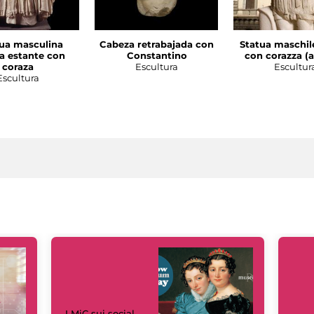
ua masculina
Cabeza retrabajada con
Statua maschil
la estante con
Constantino
con corazza (a
coraza
Escultura
Escultur
Escultura
I MiC sui social