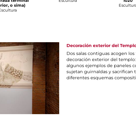
rada terminal
Escultura
1020
rior, o sima)
Escultur
Escultura
Decoración exterior del Templ
Dos salas contiguas acogen los
decoración exterior del templo
algunos ejemplos de paneles c
sujetan guirnaldas y sacrifican
diferentes esquemas compositi