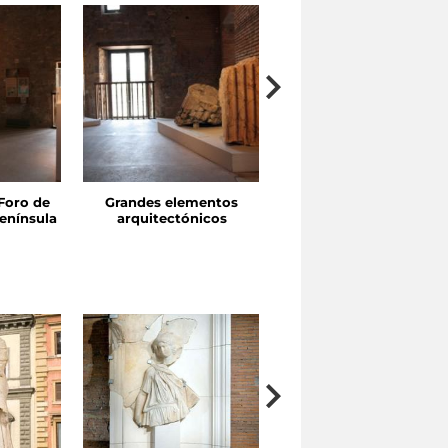
Foro de
Grandes elementos
Pórticos y exedras
enínsula
arquitectónicos