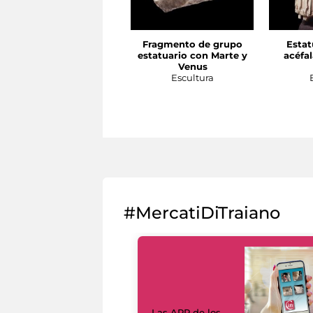
Fragmento de grupo
Estat
estatuario con Marte y
acéfa
Venus
Escultura
#MercatiDiTraiano
Las APP de los