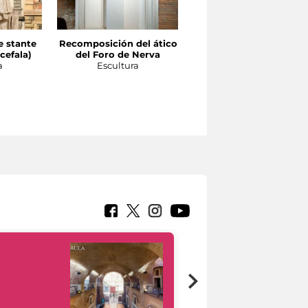
e stante
Recomposición del ático
Recomposición del
cefala)
del Foro de Nerva
orden de la fachada d
a
Escultura
los pórticos del Foro d
Augusto
Escultura
Google Arts &