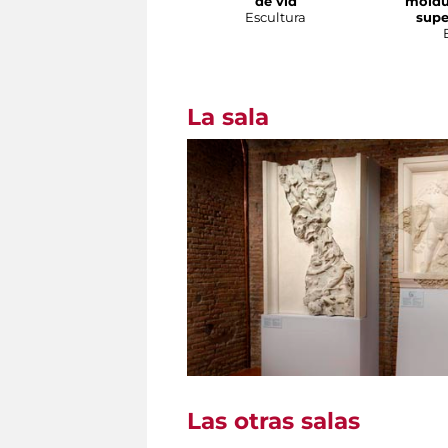
de vid
moldu
Escultura
supe
La sala
Las otras salas