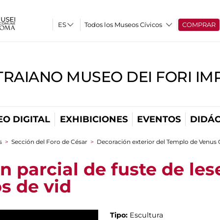
Todos los Museos Cívicos
COMPRAR
TRAIANO MUSEO DEI FORI IM
O DIGITAL
EXHIBICIONES
EVENTOS
DIDÁC
s
>
Sección del Foro de César
>
Decoración exterior del Templo de Venus G
 parcial de fuste de le
s de vid
Tipo:
Escultura