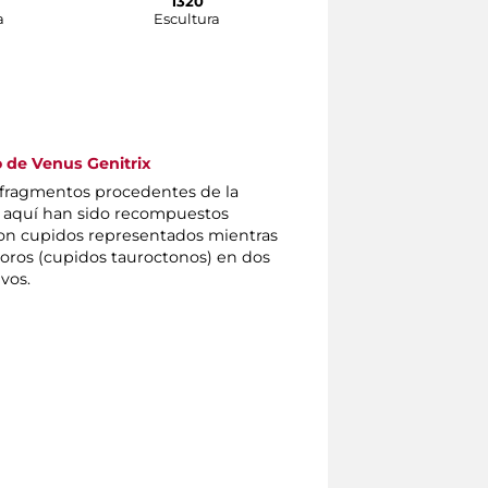
1320
1000
a
Escultura
Escultura
o de Venus Genitrix
 fragmentos procedentes de la
: aquí han sido recompuestos
on cupidos representados mientras
 toros (cupidos tauroctonos) en dos
vos.