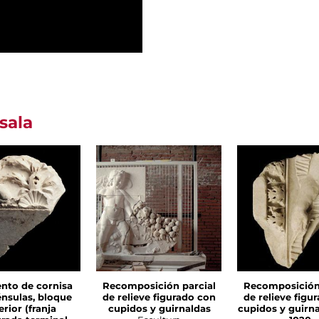
sala
nto de cornisa
Recomposición parcial
Recomposición 
nsulas, bloque
de relieve figurado con
de relieve figu
rior (franja
cupidos y guirnaldas
cupidos y guirna