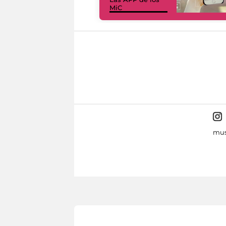
MiC
mus