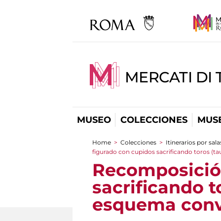
MERCATI DI 
MUSEO
COLECCIONES
MUSE
Home
>
Colecciones
>
Itinerarios por sala
You are here
figurado con cupidos sacrificando toros (
Recomposición
sacrificando t
esquema conve