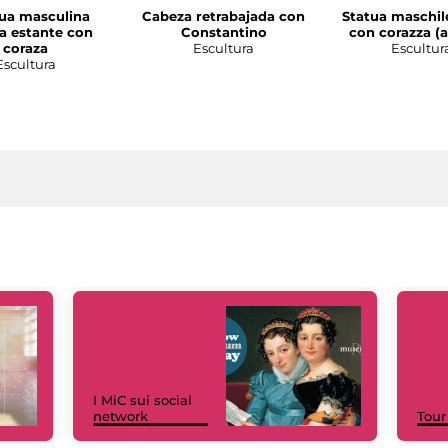
ua masculina
Cabeza retrabajada con
Statua maschil
la estante con
Constantino
con corazza (a
coraza
Escultura
Escultur
Escultura
I MiC sui social
network
Tour