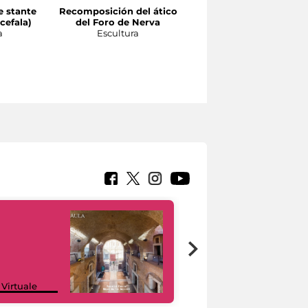
e stante
Recomposición del ático
Recomposición del
cefala)
del Foro de Nerva
orden de la fachada d
a
Escultura
los pórticos del Foro d
Augusto
Escultura
Google Arts &
 Virtuale
Culture