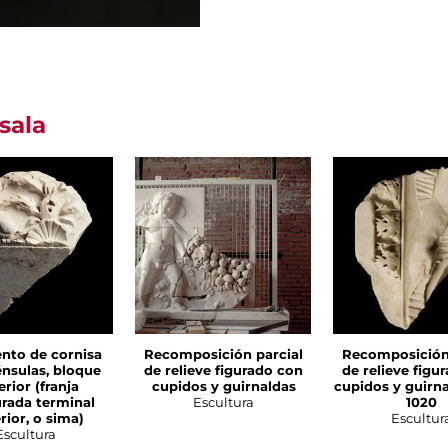
sala
nto de cornisa
Recomposición parcial
Recomposición 
nsulas, bloque
de relieve figurado con
de relieve figu
rior (franja
cupidos y guirnaldas
cupidos y guirna
rada terminal
Escultura
1020
rior, o sima)
Escultur
Escultura