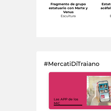
Fragmento de grupo
Estat
estatuario con Marte y
acéfa
Venus
Escultura
#MercatiDiTraiano
Las APP de los
MiC