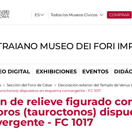
Todos los Museos Cívicos
COMPRAR
TRAIANO MUSEO DEI FORI IM
O DIGITAL
EXHIBICIONES
EVENTOS
DIDÁC
s
>
Sección del Foro de César
>
Decoración exterior del Templo de Venus G
tauroctonos) dispuestos en esquema convergente - FC 1017
 de relieve figurado co
oros (tauroctonos) dispu
rgente - FC 1017