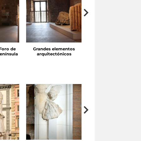
Foro de
Grandes elementos
Pórticos y exedras
enínsula
arquitectónicos