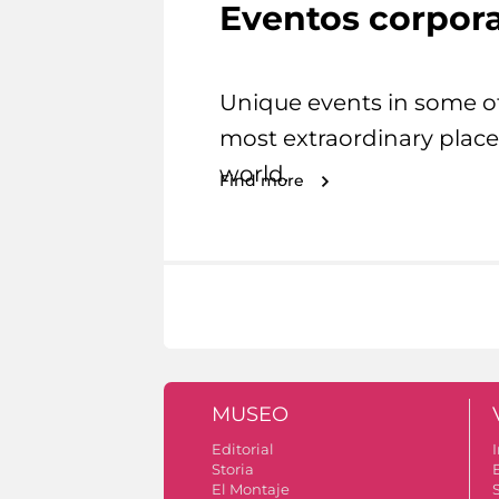
Eventos corpora
Unique events in some o
most extraordinary place
world.
Find more
MUSEO
Editorial
I
Storia
El Montaje
S