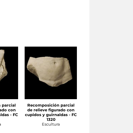
parcial
Recomposición parcial
Recomposición parcia
rado con
de relieve figurado con
de relieve figurado co
ldas - FC
cupidos y guirnaldas - FC
cupidos y guirnaldas - 
1320
1000
a
Escultura
Escultura