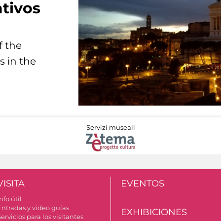
tivos
f the
s in the
Servizi museali
VISITA
EVENTOS
nfo útil
Entradas y video guías
EXHIBICIONES
ervicios para los visitantes